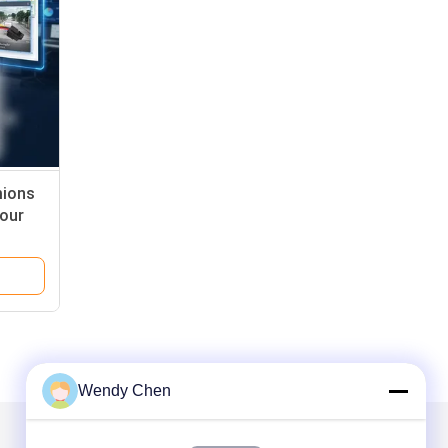
mions
pour
 de
Wendy Chen