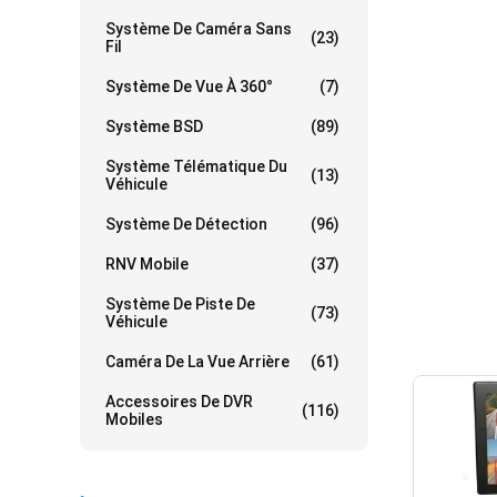
Système De Caméra Sans
(23)
Fil
Système De Vue À 360°
(7)
Système BSD
(89)
Système Télématique Du
(13)
Véhicule
Système De Détection
(96)
RNV Mobile
(37)
Système De Piste De
(73)
Véhicule
Caméra De La Vue Arrière
(61)
Accessoires De DVR
(116)
Mobiles