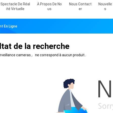
Spectacle De Réal
À Propos De No
Nous Contact
Nouvelle
Ité Virtuelle
Us
Er
S
t En Ligne
tat de la recherche
rveillance cameras」
ne correspond à aucun produit..