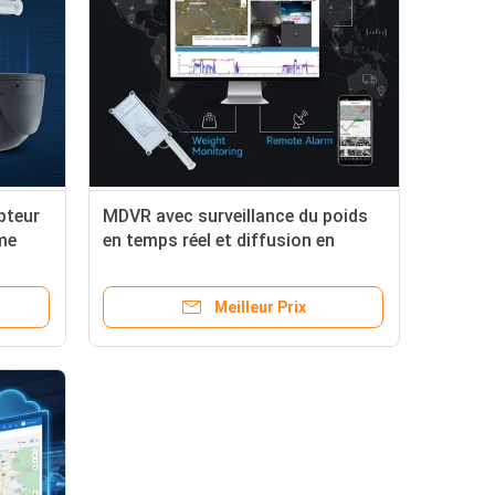
pteur
MDVR avec surveillance du poids
me
en temps réel et diffusion en
direct 4G pour les camions à
béton avec suivi GPS/BeiDou
Meilleur Prix