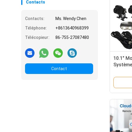
Contacts
Contacts:
Ms. Wendy Chen
Téléphone:
+8613640968399
Télécopieur:
86-755-27087480
10.1" Mo
Système 
Contact
pour les
alarme f
chariots
véhicule