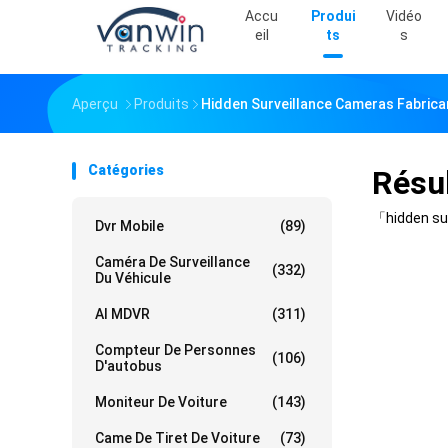
Accu
Produi
Vidéo
Eil
Ts
S
Aperçu
Produits
Hidden Surveillance Cameras Fabrican
Catégories
Résul
「hidden su
Dvr Mobile
(89)
Caméra De Surveillance
(332)
Du Véhicule
AI MDVR
(311)
Compteur De Personnes
(106)
D'autobus
Moniteur De Voiture
(143)
Came De Tiret De Voiture
(73)