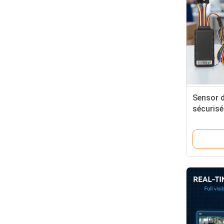
Sensor d
sécurisé
minéraux
système 