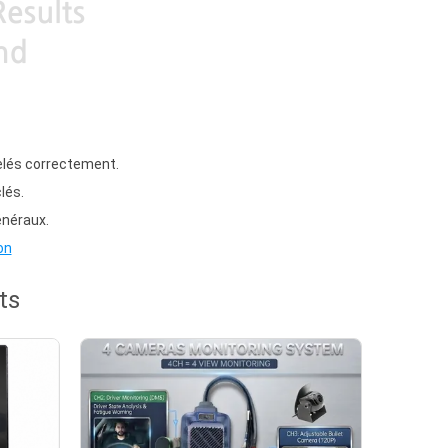
elés correctement.
lés.
énéraux.
on
ts