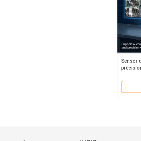
Sensor d
précisio
camions
constru
télémati