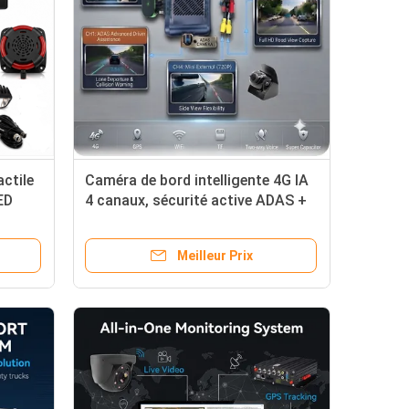
ctile
Caméra de bord intelligente 4G IA
ED
4 canaux, sécurité active ADAS +
s
DMS + BSD, enregistrement 1080P
s
+ 720P pour taxis
Meilleur Prix