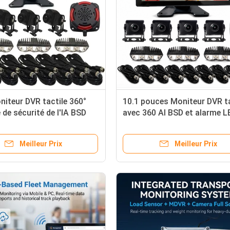
niteur DVR tactile 360°
10.1 pouces Moniteur DVR ta
de sécurité de l'IA BSD
avec 360 AI BSD et alarme L
 zones aveugles avec
Réduit les accidents pour le
lash LED directe pour
chariots élévateurs camion
Meilleur Prix
Meilleur Prix
 élévateurs, camions et
véhicules agricoles
s agricoles