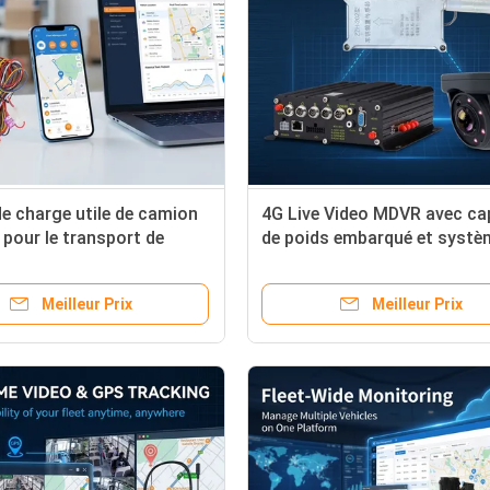
e charge utile de camion
4G Live Video MDVR avec ca
 pour le transport de
de poids embarqué et systè
 de grande valeur avec
d'alerte basé sur l'IA pour la
de suivi GPS anti-tamper
gestion de flotte
Meilleur Prix
Meilleur Prix