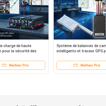
e charge de haute
Système de balances de ca
n pour la sécurité des
intelligents et traceur GPS 
-chargeurs de
les alertes de chute de poids
ction et système de
fret
Meilleur Prix
Meilleur Prix
que vidéo mobile DVR