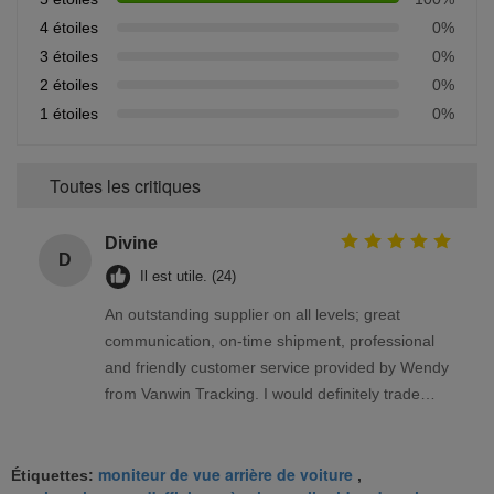
4 étoiles
0%
3 étoiles
0%
2 étoiles
0%
1 étoiles
0%
Toutes les critiques
Divine
D
Il est utile. (24)
An outstanding supplier on all levels; great
communication, on-time shipment, professional
and friendly customer service provided by Wendy
from Vanwin Tracking. I would definitely trade
again with Vanwin Tracking.
moniteur de vue arrière de voiture
Étiquettes:
,