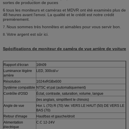
sortes de production de puces
6 tous les moniteurs et caméras et MDVR ont été examinés plus de
48 heures avant l'envoi. La qualité et le crédit est notre crédit
premièrement.
Nous sommes très honnêtes et aimables pour vous servir bon.
7.
Votre argent est sûr ici.
8.
Spécifications de moniteur de caméra de vue arrière de voiture
Rapport d'écran
16h09
Luminance légère
LED, 300cd/㎡
arrière
Résolution
1024xRGBx600
Système compatible
NTSC et pal (automatiquement)
Contrôle d'OSD
Éclat, contraste, saturation, volume, langue
(les anglais, simplifient le chinois)
Angle de vue
Hor. L (70) R (70) Ver. VERS LE HAUT (50) DE VERS LE
BAS (70)
Retour d'image
Haut/bas et gauche/droit
Alimentation
C.C 12-24V
électrique