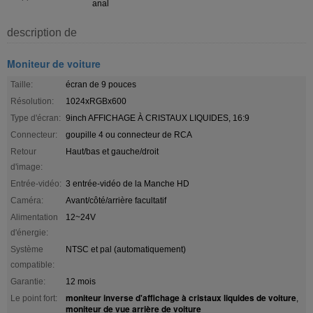
anal
description de
Moniteur de voiture
Taille:
écran de 9 pouces
Résolution:
1024xRGBx600
Type d'écran:
9inch AFFICHAGE À CRISTAUX LIQUIDES, 16:9
Connecteur:
goupille 4 ou connecteur de RCA
Retour
Haut/bas et gauche/droit
d'image:
Entrée-vidéo:
3 entrée-vidéo de la Manche HD
Caméra:
Avant/côté/arrière facultatif
Alimentation
12~24V
d'énergie:
Système
NTSC et pal (automatiquement)
compatible:
Garantie:
12 mois
moniteur inverse d'affichage à cristaux liquides de voiture
Le point fort:
,
moniteur de vue arrière de voiture