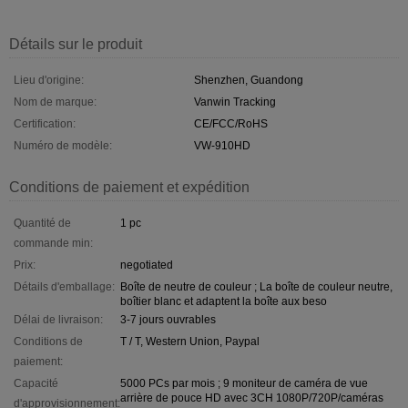
Détails sur le produit
Lieu d'origine:
Shenzhen, Guandong
Nom de marque:
Vanwin Tracking
Certification:
CE/FCC/RoHS
Numéro de modèle:
VW-910HD
Conditions de paiement et expédition
Quantité de
1 pc
commande min:
Prix:
negotiated
Détails d'emballage:
Boîte de neutre de couleur ; La boîte de couleur neutre,
boîtier blanc et adaptent la boîte aux beso
Délai de livraison:
3-7 jours ouvrables
Conditions de
T / T, Western Union, Paypal
paiement:
Capacité
5000 PCs par mois ; 9 moniteur de caméra de vue
arrière de pouce HD avec 3CH 1080P/720P/caméras
d'approvisionnement: