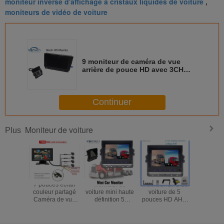
moniteur inverse d'affichage à cristaux liquides de voiture
,
moniteurs de vidéo de voiture
9 moniteur de caméra de vue
arrière de pouce HD avec 3CH
1080P/720P/caméras analogues
Continuer
Moniteur de voiture
Plus
7 pouces écran
Moniteur de
Moniteur GPS de
10 pouc
couleur partagé
voiture mini haute
voiture de 5
quadruple 
Caméra de vue
définition 5
pouces HD AHD
de véhic
arrière de voiture
"affichage
numérique TFT
suppo
Sécurité 360
autonome pour
LCD petit système
d'affich
Surveillance DVR
taxi et camion de
de surveillance
cristaux l