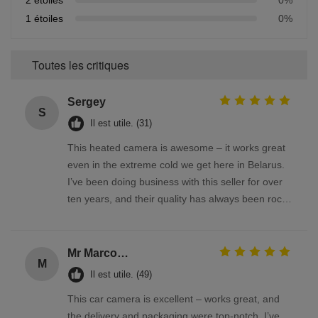
1 étoiles
0%
Toutes les critiques
Sergey
S
Il est utile. (31)
This heated camera is awesome – it works great
even in the extreme cold we get here in Belarus.
I’ve been doing business with this seller for over
ten years, and their quality has always been rock-
solid
Mr Marco Facchin
M
Il est utile. (49)
This car camera is excellent – works great, and
the delivery and packaging were top-notch. I’ve