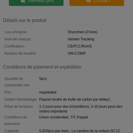
meilleur prix
Contact
Détails sur le produit
Lieu d'origine:
Shenzhen (Chine).
Nom de marque:
Vanwin Tracking
Certification:
CE/FCC/RoHS
Numéro de modèle:
VW-C290P
Conditions de paiement et expédition
Quantité de
5pcs
commande min:
Prix:
negotiated
Détails d'emballage:
Paquet neutre de boîte de carton par défaut ;
Délai de livraison:
1-2 jours pour des échantillons, 3-10 jours pour des
ordres importants
Conditions de
Union occidentale, T/T, Paypal
paiement:
Capacité
5,000pcs par mois ; La caméra de la voiture DC12