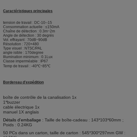
Caractéristiques principales
tension de travail : DC-10--15
Consommation actuelle : ≤150mA
Chaîne de détection : 0.3m~2m
Angle de détection : 30 degrés
Vol. effrayant : 70dB~90dB
Résolution : 720×480
Type visuel : NTSC/PAL
angle isible : 170degree
Illumination minimum : 0.1Lux
Classe imperméable : IP67
Temp de travail : -40℃~85℃
Bordereau d'expédition
boîte de contrôle de la canalisation 1x
1*buzzer
cable électrique 1x
manuel 1X anglais
Détails d'emballage :
Taille de boîte-cadeau : 143*103*60mm ;
Poids : 0.24KG
50 PCs dans un carton, taille de carton : 545*300*297mm GW :