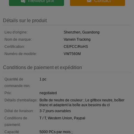
meilleur prix
Contact
Détails sur le produit
Lieu d'origine:
Shenzhen, Guandong
Nom de marque:
Vanwin Tracking
Certification:
CE/FCC/RoHS
Numéro de modèle:
VW7560M
Conditions de paiement et expédition
Quantité de
1 pc
commande min:
Prix:
negotiated
Détails d'emballage:
Boîte de neutre de couleur ; Le giftbox neutre, boîtier
blanc et adaptent la boîte aux besoins du cl
Délai de livraison:
3-7 jours ouvrables
Conditions de
T / T, Western Union, Paypal
paiement:
Capacité
5000 PCs par mois ;