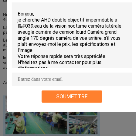
Nous sommes fabricant professionnel de système mobile du dvr
4ch/8ch avec des moniteurs, caméras.
Elles sont employées pour la gestion de véhicule et la surveillance
passagères de sécurité.
Le plein système sont très nécessaire pour des autobus, camion,
autobus scolaires, tailer, voitures de police, voitures de transport de
monnaie de banque et ainsi de suite.
la fonction de suivi en temps réel à distance du visionnement 3G
vous a laissé voir quels conducteurs et passagers font, où ils sont
avec le cheminement de GPS.
Accueillez-vous pour examiner.
SOUMETTRE