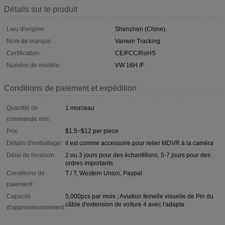
Détails sur le produit
Lieu d'origine:
Shenzhen (Chine).
Nom de marque:
Vanwin Tracking
Certification:
CE/FCC/RoHS
Numéro de modèle:
VW 16H /F
Conditions de paiement et expédition
Quantité de
1 morceau
commande min:
Prix:
$1.5~$12 per piece
Détails d'emballage:
il est comme accessoire pour relier MDVR à la caméra
Délai de livraison:
2 ou 3 jours pour des échantillons, 5-7 jours pour des
ordres importants
Conditions de
T / T, Western Union, Paypal
paiement:
Capacité
5,000pcs par mois ; Aviation femelle visuelle de Pin du
câble d'extension de voiture 4 avec l'adapta
d'approvisionnement: