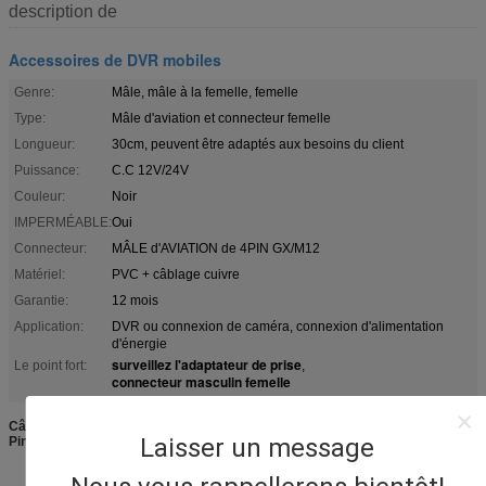
description de
Accessoires de DVR mobiles
Genre:
Mâle, mâle à la femelle, femelle
Type:
Mâle d'aviation et connecteur femelle
Longueur:
30cm, peuvent être adaptés aux besoins du client
Puissance:
C.C 12V/24V
Couleur:
Noir
IMPERMÉABLE:
Oui
Connecteur:
MÂLE d'AVIATION de 4PIN GX/M12
Matériel:
PVC + câblage cuivre
Garantie:
12 mois
Application:
DVR ou connexion de caméra, connexion d'alimentation
d'énergie
surveillez l'adaptateur de prise
Le point fort:
,
connecteur masculin femelle
Câble d'extension vidéo-audio de connecteur masculin femelle d'aviation de
Laisser un message
Pin des accessoires 4 de DVR