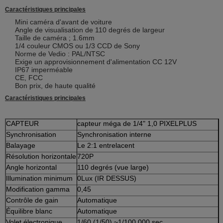
Caractéristiques principales
Mini caméra d'avant de voiture
Angle de visualisation de 110 degrés de largeur
Taille de caméra ; 1.6mm
1/4 couleur CMOS ou 1/3 CCD de Sony
Norme de Vedio : PAL/NTSC
Exige un approvisionnement d'alimentation CC 12V
IP67 imperméable
CE, FCC
Bon prix, de haute qualité
Caractéristiques principales
CAPTEUR
capteur méga de 1/4" 1,0 PIXELPLUS
Synchronisation
Synchronisation interne
Balayage
Le 2:1 entrelacent
Résolution horizontale
720P
Angle horizontal
110 degrés (vue large)
Illumination minimum
0Lux (IR DESSUS)
Modification gamma
0,45
Contrôle de gain
Automatique
Équilibre blanc
Automatique
Volet électronique
1/60 (1/50) ~1/100,000 sec