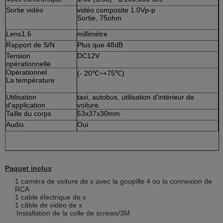
Sortie vidéo
vidéo composite 1.0Vp-p
Sortie, 75ohm
Lens1.6
millimètre
Rapport de S/N
Plus que 48dB
Tension
DC12V
opérationnelle
Opérationnel
(- 20℃~+75℃)
La température
Utilisation
taxi, autobus, utilisation d'intérieur de
d'application
voiture.
Taille du corps
53x37x30mm
Audio
Oui
Paquet inclus
1 caméra de voiture de x avec la goupille 4 ou la connexion de
RCA
1 cable électrique de x
1 câble de vidéo de x
Installation de la colle de screws/3M