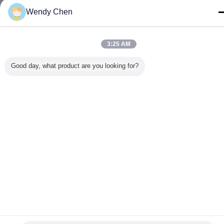
Wendy Chen
Accueil
|
À propos de nous
|
Plan du site
|
Politique de confidentialité
3:25 AM
Vue de bureau
Good day, what product are you looking for?
Copyright © 2016 - 2026 Shenzhen Vanwin Tracking Co.,Ltd.
All rights reserved.