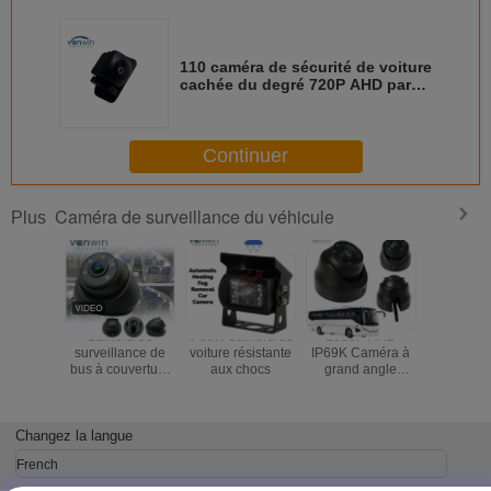
110 caméra de sécurité de voiture
cachée du degré 720P AHD par
1.0MP
Continuer
Caméra de surveillance du véhicule
Plus
Caméra de
IP69K Caméra de
1080P AHD
Caméra A
surveillance de
voiture résistante
IP69K Caméra à
Dome po
bus à couverture
aux chocs
grand angle
imperméable à
étanche à vue
l'eau 1080P
nocturne
Changez la langue
French