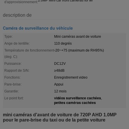
1.0MP Mini car front cameras for wi
d'approvisionnement:
description de
Caméra de surveillance du véhicule
Type:
Mini caméras avant de voiture
Ange de lentille:
110 degrés
Température de fonctionnement
-20~+75 (maximum de RH95%)
(deg. C):
Puissance:
DC12V
Rapport de S/N:
≥48dB
Fonctions:
Enregistrement video
Pare-brise:
Appui
Garantie:
12 mois
vidéos surveillance cachées
Le point fort:
,
petites caméras cachées
mini caméras d'avant de voiture de 720P AHD 1.0MP
pour le pare-brise du taxi ou de la petite voiture