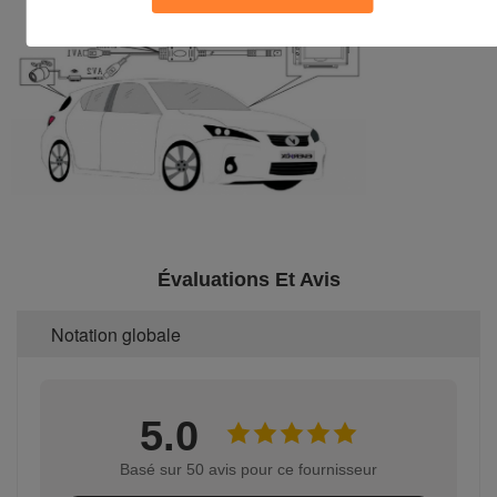
Évaluations Et Avis
Notation globale
5.0
Basé sur 50 avis pour ce fournisseur