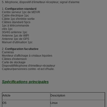
5. Micphone, dispositif d'émetteur-récepteur, signal d'alarme
1.
Configuration standard
Centre serveur 1pc de MDVR
Cable électrique 1pc
Câble 1pc d'entrée-sortie
Câbles standard 5pcs
1pc à télécommande
clés 1pc
3G/4G antenne 1pc
Antenne 1pc de WIFI
Antenne 1pc de GPS
Manuel d'utilisation 1pc
2.
Configuration facultative
Caméras
Moniteur d'affichage à cristaux liquides
Câbles d'extension
Carte de stockage
Dispositif/Micphone d'émetteur-récepteur
Capteur/personnes contre- et ect d'huile.
Spécifications principales
Article
Description
OS
Linux