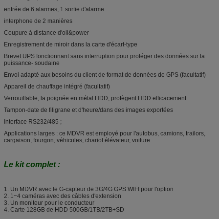
entrée de 6 alarmes, 1 sortie d'alarme
interphone de 2 manières
Coupure à distance d'oil&power
Enregistrement de miroir dans la carte d'écart-type
Brevet UPS fonctionnant sans interruption pour protéger des données sur la
puissance- soudaine
Envoi adapté aux besoins du client de format de données de GPS (facultatif)
Appareil de chauffage intégré (facultatif)
Verrouillable, la poignée en métal HDD, protègent HDD efficacement
Tampon-date de filigrane et d'heure/dans des images exportées
Interface RS232/485 ;
Applications larges : ce MDVR est employé pour l'autobus, camions, trailors,
cargaison, fourgon, véhicules, chariot élévateur, voiture…
Le kit complet :
1. Un MDVR avec le G-capteur de 3G/4G GPS WIFI pour l'option
2. 1~4 caméras avec des câbles d'extension
3. Un moniteur pour le conducteur
4. Carte 128GB de HDD 500GB/1TB/2TB+SD