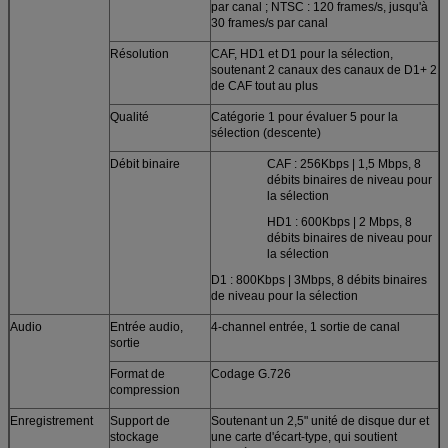
par canal ; NTSC : 120 frames/s, jusqu'à
30 frames/s par canal
Résolution
CAF, HD1 et D1 pour la sélection,
soutenant 2 canaux des canaux de D1+ 2
de CAF tout au plus
Qualité
Catégorie 1 pour évaluer 5 pour la
sélection (descente)
Débit binaire
CAF : 256Kbps | 1,5 Mbps, 8
débits binaires de niveau pour
la sélection
HD1 : 600Kbps | 2 Mbps, 8
débits binaires de niveau pour
la sélection
D1 : 800Kbps | 3Mbps, 8 débits binaires
de niveau pour la sélection
Audio
Entrée audio,
4-channel entrée, 1 sortie de canal
sortie
Format de
Codage G.726
compression
Enregistrement
Support de
Soutenant un 2,5" unité de disque dur et
stockage
une carte d'écart-type, qui soutient