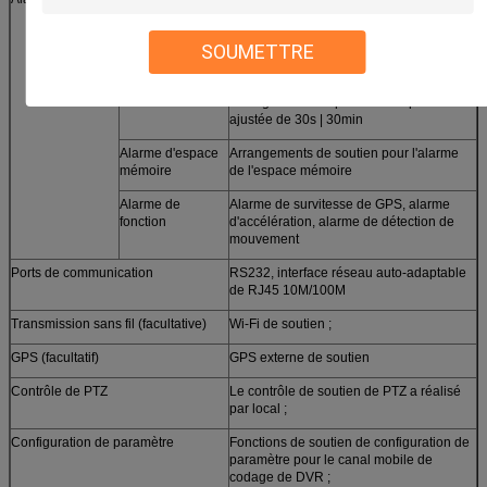
d'alarme
6-channel, 1 sortie "Marche/Arrêt"
d'alarme de signal de canal
SOUMETTRE
Enregistrement
La fonction de pré-enregistrement 15
d'alarme
secondes avant l'alarme, durée de
l'enregistrement après alarme peut être
ajustée de 30s | 30min
Alarme d'espace
Arrangements de soutien pour l'alarme
mémoire
de l'espace mémoire
Alarme de
Alarme de survitesse de GPS, alarme
fonction
d'accélération, alarme de détection de
mouvement
Ports de communication
RS232, interface réseau auto-adaptable
de RJ45 10M/100M
Transmission sans fil (facultative)
Wi-Fi de soutien ;
GPS (facultatif)
GPS externe de soutien
Contrôle de PTZ
Le contrôle de soutien de PTZ a réalisé
par local ;
Configuration de paramètre
Fonctions de soutien de configuration de
paramètre pour le canal mobile de
codage de DVR ;