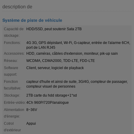
description de
Système de piste de véhicule
Capacité de
HDD/SSD, peut soutenir Sata 2TB
stockage:
Fonctions:
4G 3G, GPS dépistant, Wi-Fi, G-capteur, entrée de l'alarme 6CH,
port de LAN RJ45
Accessoires:
HDD, caméras, câbles d'extension, moniteur, pik-up sain
Réseau:
WCDMA, CDMA2000, TDD-LTE, FDD-LTE
Software
Client, serveur, logiciel de playback
support:
Fonction
capteur d'huile et ainsi de suite, 3G/4G, compteur de passager,
compteur visuel de personnes
facultative:
Stockage:
2TB carte du hdd storage+1*sd
Entrée-vidéo:
4Ch 960P/720P/analogue
Alimentation
8~36V
d'énergie:
Cotrol
Appui
d'extérieur