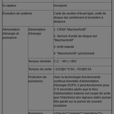
G-capteur
Incorporé
Évolution de système
Carte de soutien d'écart-type, unité de
disque dur améliorant et évolution à
distance
Alimentation
Alimentation
1. CRNA "Marche/Arrêt"
d'énergie et
d'énergie
2. Serrure d'unité de disque dur
puissance
"Marche/Arrêt"
3. Arrêt retardé
4. "Marche/Arrêt" synchronisé
Tension d'entrée
C.C : +8V | +36V
Tension de sortie
+12V@4 *0.5A ; +5V@0.5A
Protection de
Avec la technologie fonctionnante
puissance-
continue brevetée d'alimentation
d'énergie d'UPS, il peut fonctionner pour
3~5 secondes après que le bloc
d'alimentation externe est coupé de sorte
que l'intactness des signaux vidéo puisse
être gardé sur la panne de courant
soudaine
Puissance
<10w in="" normal="" operation="">