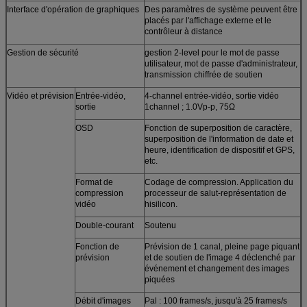
Interface d'opération de graphiques
Des paramètres de système peuvent être
placés par l'affichage externe et le
contrôleur à distance
Gestion de sécurité
gestion 2-level pour le mot de passe
utilisateur, mot de passe d'administrateur,
transmission chiffrée de soutien
Vidéo et prévision
Entrée-vidéo,
4-channel entrée-vidéo, sortie vidéo
sortie
1channel ; 1.0Vp-p, 75Ω
OSD
Fonction de superposition de caractère,
superposition de l'information de date et
heure, identification de dispositif et GPS,
etc.
Format de
Codage de compression. Application du
compression
processeur de salut-représentation de
vidéo
hisilicon.
Double-courant
Soutenu
Fonction de
Prévision de 1 canal, pleine page piquant
prévision
et de soutien de l'image 4 déclenché par
événement et changement des images
piquées
Débit d'images
Pal : 100 frames/s, jusqu'à 25 frames/s