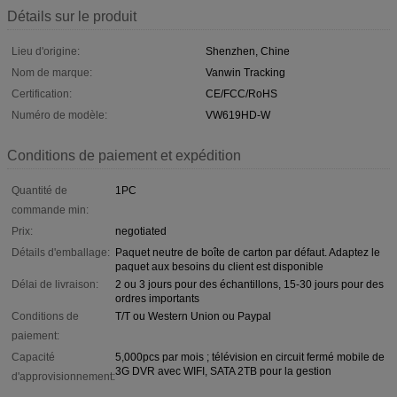
Détails sur le produit
Lieu d'origine:
Shenzhen, Chine
Nom de marque:
Vanwin Tracking
Certification:
CE/FCC/RoHS
Numéro de modèle:
VW619HD-W
Conditions de paiement et expédition
Quantité de
1PC
commande min:
Prix:
negotiated
Détails d'emballage:
Paquet neutre de boîte de carton par défaut. Adaptez le
paquet aux besoins du client est disponible
Délai de livraison:
2 ou 3 jours pour des échantillons, 15-30 jours pour des
ordres importants
Conditions de
T/T ou Western Union ou Paypal
paiement:
Capacité
5,000pcs par mois ; télévision en circuit fermé mobile de
3G DVR avec WIFI, SATA 2TB pour la gestion
d'approvisionnement: