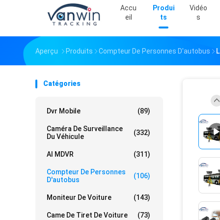
Accu
Produi
Vidéo
Eil
Ts
S
Aperçu
Produits
Compteur De Personnes D'autobus
L
Catégories
Dvr Mobile
(89)
Caméra De Surveillance
(332)
Du Véhicule
AI MDVR
(311)
Compteur De Personnes
(106)
D'autobus
Moniteur De Voiture
(143)
Came De Tiret De Voiture
(73)