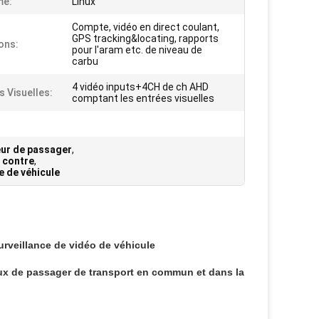
me:
Linux
Compte, vidéo en direct coulant,
GPS tracking&locating, rapports
ons:
pour l'aram etc. de niveau de
carbu
4 vidéo inputs+4CH de ch AHD
s Visuelles:
comptant les entrées visuelles
eur de passager
,
 contre
,
e de véhicule
urveillance de vidéo de véhicule
ux de passager de transport en commun et dans la