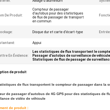
tériel:
Alliage d'aluminium
Systè
Compteur de passager
d'autobus pour des statistiques
m De Produit:
Foncti
de flux de passager de transport
en commun
ockage:
Disque dur et carte d'écart-type
Entrée
stantané:
Appui
Les statistiques de flux transportent le compt
ttre En Évidence:
Passager d'autobus de surveillance de véhicule
Statistiques de flux de passager de surveillanc
ption de produit
atistiques de flux transportent le compteur de passager dans la s
ur de passager d'autobus de 4G GPS pour des statistiques de fl
llance de vidéo de véhicule
ent de produit :