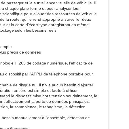
 passager et la surveillance visuelle de véhicule. Il
à chaque plate-forme et pour analyser leur
scientifique pour allouer des ressources de véhicule
 la route, qui le rend approprié à surveiller deux
dur et la carte d'écart-type enregistrant en même
tockage selon les besoins réels.
 compte
 plus précis de données
chnologie H.265 de codage numérique, l'efficacité de
e au dispositif par l'APPLI de téléphone portable pour
able de disque nu. Il n'y a aucun besoin d'ajouter
ion entière est simple et facile à utiliser.
Quand le dispositif mise hors tension soudainement, le
ant effectivement la perte de données principales.
ision, la somnolence, le tabagisme, la détection
cun besoin manuellement à l'ensemble, détection de
pation thermique.