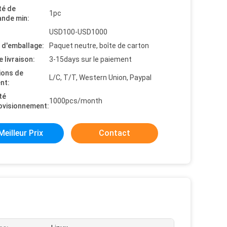
té de
1pc
nde min:
USD100-USD1000
s d'emballage:
Paquet neutre, boîte de carton
e livraison:
3-15days sur le paiement
ions de
L/C, T/T, Western Union, Paypal
nt:
té
1000pcs/month
ovisionnement:
Meilleur Prix
Contact