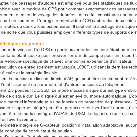
pteur de passager d'autobus est employé pour des statistiques de flux de
mbiné avec le module de GPS pour compter exactement des passagers 
tement et mien de voyage les données, de ce fait constituant une base 
nsport en commun. L'enregistrement vidéo 4CH capture les deux côtés de
s routes ou deux allées piétonnières. Il soutient le stockage de disque 
 de sorte que vous puissiez employer différents types de supports de s
éristiques du produit :
cheur de vitesse d'a) GPS ou porte ouverte/déclencheur étroit pour le
nstantané étant stocké pour prouver l'erreur de compte pour un recport
ce Véhicule-spécifique de c) avec une bonne expérience d'utilisateur.
ésolution de enregistrement est jusqu'à 1080P, utilisant la dernière te
élevée et la stratégie flexible.
ient la fonction de liaison directe d'AP, qui peut être directement relié
r l'établissement de paramètre et d'autres fonctions au téléphone.
tient 2,5 pouces HDD/SSD. Le mode d'accès disque dur est type embroch
te de disque dur. Le disque dur est enlevé du mode automatique. L'opérat
tude matériel informatique a une fonction de protection de puissance-. 
ateur superbe intégré peut être permis de réaliser l'arrêt normal, évit
ent être le module intégré d'ADAS, de DSM, le départ de ruelle, la coll
 et l'avertissement.
éléromètre intégré de G-capteur, position d'installation adaptative, au
e conduite de conducteur de soutien.
se d'alliage de Tout-aluminium, conception fanless, avec la bonne dissi