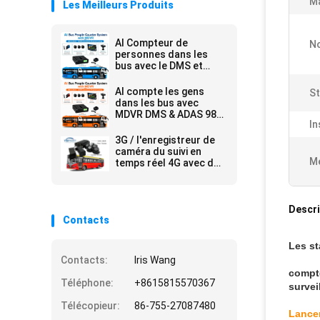
Ma
Les Meilleurs Produits
AI Compteur de
No
personnes dans les
bus avec le DMS et
l'ADAS. Compteur en
temps réel du
AI compte les gens
St
personnel et système
dans les bus avec
de sécurité de la flotte.
MDVR DMS & ADAS 98-
In
99% de précision pour
le comptage du
3G / l'enregistreur de
personnel
caméra du suivi en
Me
temps réel 4G avec des
personnes d'autobus
parent GPS OSD de
cheminement
Descri
Contacts
Les st
Contacts:
Iris Wang
compte
Téléphone:
+8615815570367
survei
Télécopieur:
86-755-27087480
Lancem