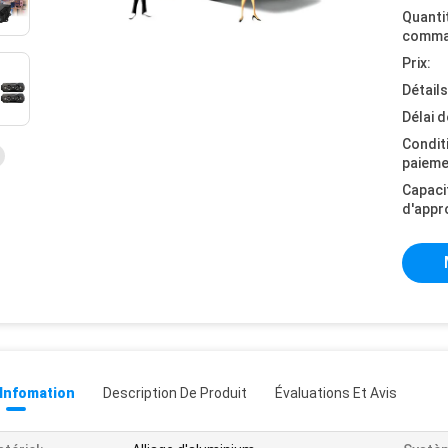
Quanti
comma
Prix:
Détail
Délai d
Condit
paieme
Capaci
d'appr
 Infomation
Description De Produit
Évaluations Et Avis