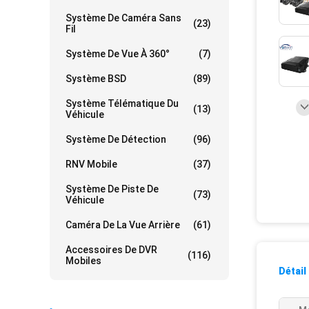
Système De Caméra Sans
(23)
Fil
Système De Vue À 360°
(7)
Système BSD
(89)
Système Télématique Du
(13)
Véhicule
Système De Détection
(96)
RNV Mobile
(37)
Système De Piste De
(73)
Véhicule
Caméra De La Vue Arrière
(61)
Accessoires De DVR
(116)
Mobiles
Détail