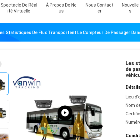
Spectacle De Réal
À Propos De No
Nous Contact
Nouvelle
Ité Virtuelle
Us
Er
S
es Statistiques De Flux Transportent Le Compteur De Passager Dans
Les st
de pas
véhicu
Détails
Lieu d'o
Nom de
Certifi
Numéro
Condit