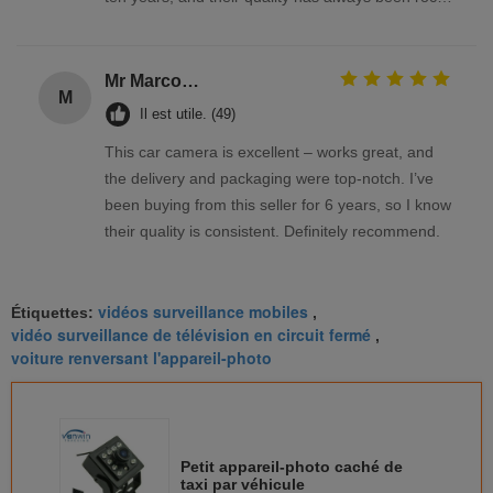
solid
Mr Marco Facchin
M
Il est utile. (49)
This car camera is excellent – works great, and
the delivery and packaging were top-notch. I’ve
been buying from this seller for 6 years, so I know
their quality is consistent. Definitely recommend.
vidéos surveillance mobiles
Étiquettes:
,
vidéo surveillance de télévision en circuit fermé
,
voiture renversant l'appareil-photo
Petit appareil-photo caché de
taxi par véhicule