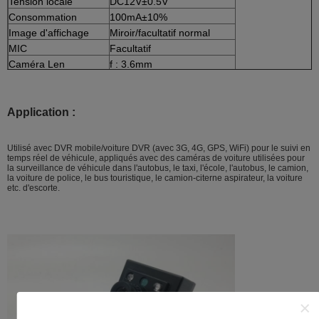
Tension locale
DC12V±0.5V
Consommation
100mA±10%
Image d'affichage
Miroir/facultatif normal
MIC
Facultatif
Caméra Len
f : 3.6mm
Application :
Utilisé avec DVR mobile/voiture DVR (avec 3G, 4G, GPS, WiFi) pour le suivi en
temps réel de véhicule, appliqués avec des caméras de voiture utilisées pour
la surveillance de véhicule dans l'autobus, le taxi, l'école, l'autobus, le camion,
la voiture de police, le bus touristique, le camion-citerne aspirateur, la voiture
etc. d'escorte.