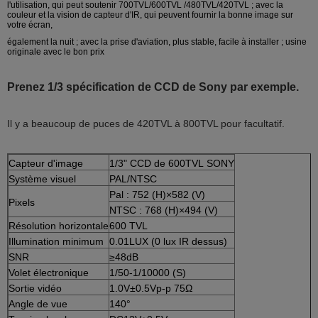
l'utilisation, qui peut soutenir 700TVL/600TVL /480TVL/420TVL ; avec la
couleur et la vision de capteur d'IR, qui peuvent fournir la bonne image sur
votre écran,
également la nuit ; avec la prise d'aviation, plus stable, facile à installer ; usine
originale avec le bon prix
Prenez 1/3 spécification de CCD de Sony par exemple.
Il y a beaucoup de puces de 420TVL à 800TVL pour facultatif.
Capteur d'image
1/3" CCD de 600TVL SONY
Système visuel
PAL/NTSC
Pal : 752 (H)×582 (V)
Pixels
NTSC : 768 (H)×494 (V)
Résolution horizontale
600 TVL
Illumination minimum
0.01LUX (0 lux IR dessus)
SNR
≥48dB
Volet électronique
1/50-1/10000 (S)
Sortie vidéo
1.0V±0.5Vp-p 75Ω
Angle de vue
140°