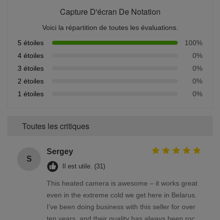
Capture D'écran De Notation
Voici la répartition de toutes les évaluations.
5 étoiles
100%
4 étoiles
0%
3 étoiles
0%
2 étoiles
0%
1 étoiles
0%
Toutes les critiques
Sergey
S
Il est utile. (31)
This heated camera is awesome – it works great
even in the extreme cold we get here in Belarus.
I’ve been doing business with this seller for over
ten years, and their quality has always been rock-