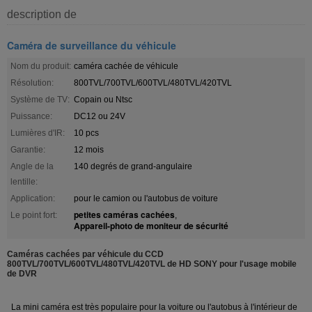
description de
Caméra de surveillance du véhicule
Nom du produit:
caméra cachée de véhicule
Résolution:
800TVL/700TVL/600TVL/480TVL/420TVL
Système de TV:
Copain ou Ntsc
Puissance:
DC12 ou 24V
Lumières d'IR:
10 pcs
Garantie:
12 mois
Angle de la
140 degrés de grand-angulaire
lentille:
Application:
pour le camion ou l'autobus de voiture
petites caméras cachées
Le point fort:
,
Appareil-photo de moniteur de sécurité
Caméras cachées par véhicule du CCD
800TVL/700TVL/600TVL/480TVL/420TVL de HD SONY pour l'usage mobile
de DVR
La mini caméra est très populaire pour la voiture ou l'autobus à l'intérieur de