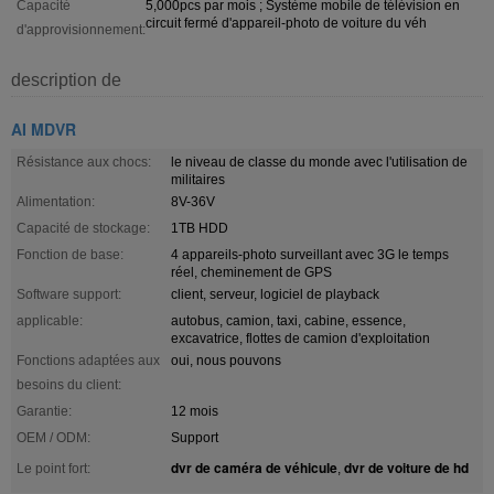
Capacité
5,000pcs par mois ; Système mobile de télévision en
circuit fermé d'appareil-photo de voiture du véh
d'approvisionnement:
description de
AI MDVR
Résistance aux chocs:
le niveau de classe du monde avec l'utilisation de
militaires
Alimentation:
8V-36V
Capacité de stockage:
1TB HDD
Fonction de base:
4 appareils-photo surveillant avec 3G le temps
réel, cheminement de GPS
Software support:
client, serveur, logiciel de playback
applicable:
autobus, camion, taxi, cabine, essence,
excavatrice, flottes de camion d'exploitation
Fonctions adaptées aux
oui, nous pouvons
besoins du client:
Garantie:
12 mois
OEM / ODM:
Support
dvr de caméra de véhicule
dvr de voiture de hd
Le point fort:
,