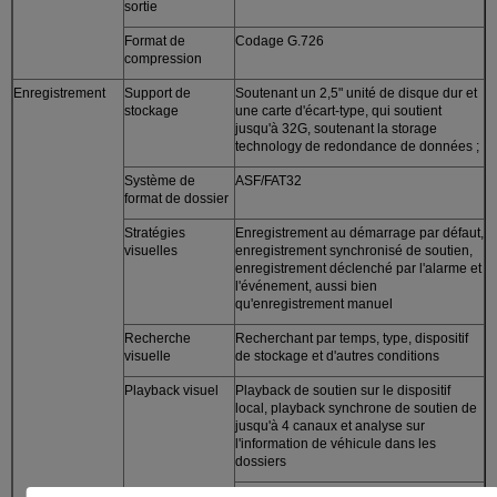
sortie
Format de
Codage G.726
compression
Enregistrement
Support de
Soutenant un 2,5" unité de disque dur et
stockage
une carte d'écart-type, qui soutient
jusqu'à 32G, soutenant la storage
technology de redondance de données ;
Système de
ASF/FAT32
format de dossier
Stratégies
Enregistrement au démarrage par défaut,
visuelles
enregistrement synchronisé de soutien,
enregistrement déclenché par l'alarme et
l'événement, aussi bien
qu'enregistrement manuel
Recherche
Recherchant par temps, type, dispositif
visuelle
de stockage et d'autres conditions
Playback visuel
Playback de soutien sur le dispositif
local, playback synchrone de soutien de
jusqu'à 4 canaux et analyse sur
l'information de véhicule dans les
dossiers
En soutenant en avant rapide, jeûnez