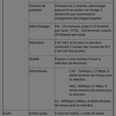
Fonction de
Prévision de 1 channle, pleine page
prévision
piquant et de soutien de l'image 4
déclenché par événement et
changement des images piquées
Débit d'images
Pal : 100 frames/s, jusqu'à 25 frames/s
par canal ; NTSC : 120 frames/s, jusqu'à
30 frames/s par canal
Résolution
CAF, HD1 et D1 pour la sélection,
soutenant 2 canaux des canaux de D1+
2 de CAF tout au plus
Qualité
Évaluez 1 pour évaluer 5 pour la
sélection (la descente)
Débit binaire
CAF : 256Kbps | 1,5 Mbps, 8
débits binaires de niveau pour
la sélection
HD1 : 600Kbps | 2 Mbps, 8
débits binaires de niveau pour
la sélection
D1 : 800Kbps | 3Mbps, 8 débits binaires
de niveau pour la sélection
Audio
Entrée audio,
4-channel entrée, 1 sortie de canal