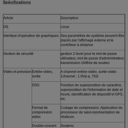
Spécifications
Article
Description
OS
Linux
Interface d'opération de graphiques
Des paramètres de système peuvent être
placés par l'affichage externe et le
contrôleur à distance
Gestion de sécurité
gestion 2-level pour le mot de passe
utilisateur, mot de passe d'administrateur,
transmission chiffrée de soutien
Vidéo et prévision
Entrée-vidéo,
4-channel entrée-vidéo, sortie vidéo
sortie
1channel ; 1.0Vp-p, 75Ω
OSD
Fonction de superposition de caractère,
superposition de l'information de date et
heure, identification de dispositif et GPS,
etc.
Format de
Codage de compression. Application du
compression
processeur de salut-représentation de
vidéo
Hisilicon.
Double-courant
Soutenu