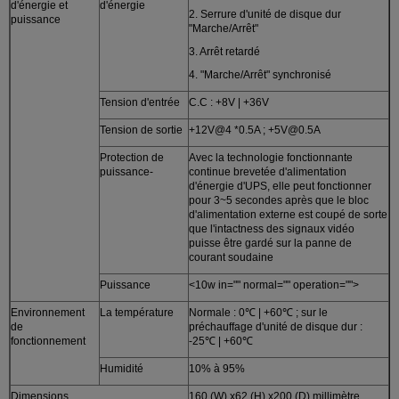
d'énergie et
d'énergie
2. Serrure d'unité de disque dur
puissance
"Marche/Arrêt"
3. Arrêt retardé
4. "Marche/Arrêt" synchronisé
Tension d'entrée
C.C : +8V | +36V
Tension de sortie
+12V@4 *0.5A ; +5V@0.5A
Protection de
Avec la technologie fonctionnante
puissance-
continue brevetée d'alimentation
d'énergie d'UPS, elle peut fonctionner
pour 3~5 secondes après que le bloc
d'alimentation externe est coupé de sorte
que l'intactness des signaux vidéo
puisse être gardé sur la panne de
courant soudaine
Puissance
<10w in="" normal="" operation="">
Environnement
La température
Normale : 0℃ | +60℃ ; sur le
de
préchauffage d'unité de disque dur :
fonctionnement
-25℃ | +60℃
Humidité
10% à 95%
Dimensions
160 (W) x62 (H) x200 (D) millimètre.