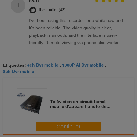
Ivan
I
Il est utile. (43)
I've been using this recorder for a while now and
it's been reliable. The video quality is clear,
playback is smooth, and the interface is user-
friendly. Remote viewing via phone also works
well. Overall, a solid product that meets my
needs.
4ch Dvr mobile
1080P AI Dvr mobile
Étiquettes:
,
,
8ch Dvr mobile
Télévision en circuit fermé
mobile d'appareil-photo de
voiture de la boîte noire HDD DVR
avec l'entrée de l'alarme 6CH
Continuer