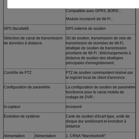
;
Compatible avec GPRS, BORD ;
Module incorporé de Wi-Fi ;
GPS (facultatif)
GPS externe de soutien
Sélection de canal de transmission
3G de soutien, transmission de voie de
de données à distance
transmission de données de Wi-Fi,
stratégie de soutien de transmission
prioritaire de Wi-Fi ; téléchargements à
distance de soutien des stratégies
principales d'enregistrement ;
Contrôle de PTZ
PTZ de soutien commandent réalisé par
le logiciel local de client d'annonce ;
Configuration de paramètre
La configuration de soutien de paramètre
fonctionne pour le canal mobile de
codage de DVR ;
G-capteur
Incorporé
Évolution de système
Carte de soutien d'écart-type, unité de
disque dur améliorant et évolution à
distance
Alimentation
Alimentation
1. CRNA "Marche/Arrêt"