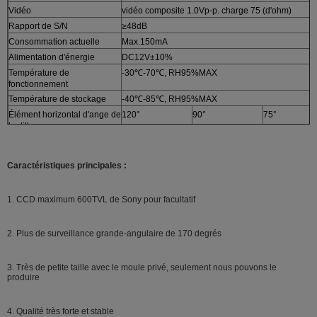
Vidéo
vidéo composite 1.0Vp-p. charge 75 (d'ohm)
Rapport de S/N
≥48dB
Consommation actuelle
Max.150mA
Alimentation d'énergie
DC12V±10%
Température de
-30℃-70℃, RH95%MAX
fonctionnement
Température de stockage
-40℃-85℃, RH95%MAX
Élément horizontal d'ange de
120°
90°
75°
lentille
Lentille intégrée
f : 1.65mm
f : 2.8mm
f : 3.15mm
Imperméable
IP66-IP68
Caractéristiques principales :
Illumination minimum
0 lux (le 8Pcs étant mené DESSUS)
1. CCD maximum 600TVL de Sony pour facultatif
2.
Plus de surveillance grande-angulaire de 170 degrés
3.
Très de petite taille avec le moule privé, seulement nous pouvons le
produire
4.
Qualité très forte et stable