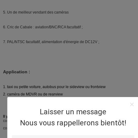
5.
Un de meilleur vendant des caméras
6.
Cric de Cabale : aviation/BNC/RCA facultatif ;
7.
PAL/NTSC facultatif, alimentation d'énergie de DC12V ;
Application :
1. taxi ou petite voiture, autobus pour le sideview ou frontview
2. caméra de MDVR ou de rearview
Laisser un message
Il y a trois connecteurs pour la caméra cachée par voiture
: RCA, 4-PIN,
connecteurs de BNC,
Nous vous rappellerons bientôt!
comme l'image ci-dessous.