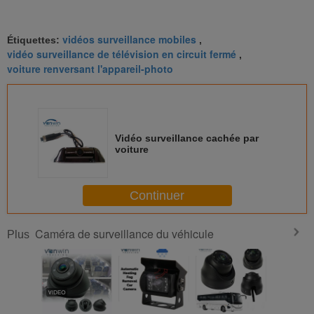
vidéos surveillance mobiles
Étiquettes:
,
vidéo surveillance de télévision en circuit fermé
,
voiture renversant l'appareil-photo
Vidéo surveillance cachée par
voiture
Continuer
Caméra de surveillance du véhicule
Plus
Caméra de
IP69K Caméra de
1080P AHD
Caméra A