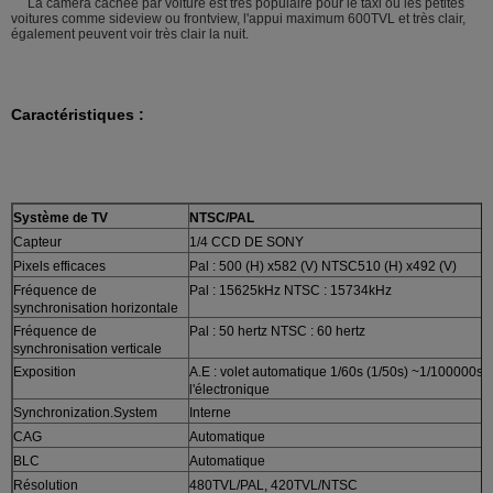
La caméra cachée par voiture est très populaire pour le taxi ou les petites
voitures comme sideview ou frontview, l'appui maximum 600TVL et très clair,
également peuvent voir très clair la nuit.
Caractéristiques :
Système de TV
NTSC/PAL
Capteur
1/4 CCD DE SONY
Pixels efficaces
Pal : 500 (H) x582 (V) NTSC510 (H) x492 (V)
Fréquence de
Pal : 15625kHz NTSC : 15734kHz
synchronisation horizontale
Fréquence de
Pal : 50 hertz NTSC : 60 hertz
synchronisation verticale
Exposition
A.E : volet automatique 1/60s (1/50s) ~1/100000s 
l'électronique
Synchronization.System
Interne
CAG
Automatique
BLC
Automatique
Résolution
480TVL/PAL, 420TVL/NTSC