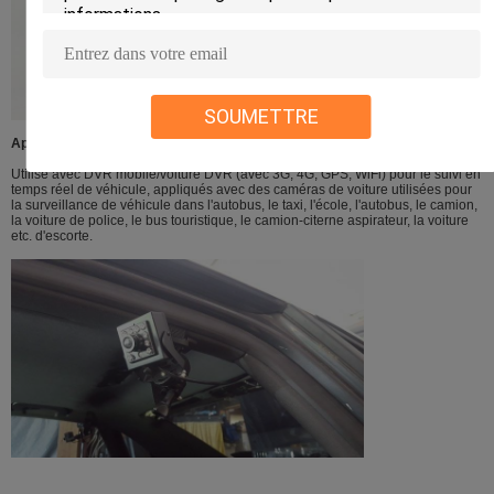
SOUMETTRE
Application :
Utilisé avec DVR mobile/voiture DVR (avec 3G, 4G, GPS, WiFi) pour le suivi en
temps réel de véhicule, appliqués avec des caméras de voiture utilisées pour
la surveillance de véhicule dans l'autobus, le taxi, l'école, l'autobus, le camion,
la voiture de police, le bus touristique, le camion-citerne aspirateur, la voiture
etc. d'escorte.