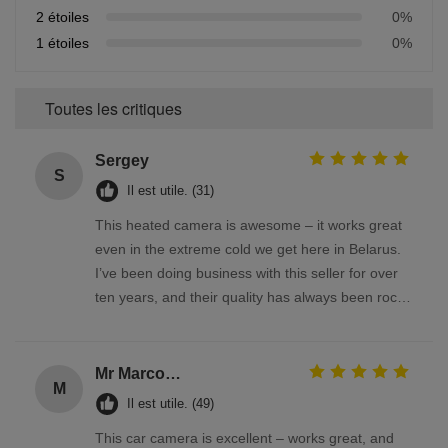
2 étoiles
0%
1 étoiles
0%
Toutes les critiques
Sergey
S
Il est utile. (31)
This heated camera is awesome – it works great
even in the extreme cold we get here in Belarus.
I’ve been doing business with this seller for over
ten years, and their quality has always been rock-
solid
Mr Marco Facchin
M
Il est utile. (49)
This car camera is excellent – works great, and