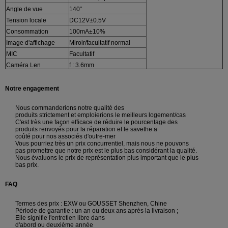
Angle de vue
140°
Tension locale
DC12V±0.5V
Consommation
100mA±10%
Image d'affichage
Miroir/facultatif normal
MIC
Facultatif
Caméra Len
f : 3.6mm
Notre engagement
Nous commanderions notre qualité des
produits strictement et emploierions le meilleurs logement/cas
C'est très une façon efficace de réduire le pourcentage des
produits renvoyés pour la réparation et le savethe a
coûté pour nos associés d'outre-mer
Vous pourriez très un prix concurrentiel, mais nous ne pouvons
pas promettre que notre prix est le plus bas considérant la qualité.
Nous évaluons le prix de représentation plus important que le plus
bas prix.
FAQ
Termes des prix : EXW ou GOUSSET Shenzhen, Chine
Période de garantie : un an ou deux ans après la livraison ;
Elle signifie l'entretien libre dans
d'abord ou deuxième année