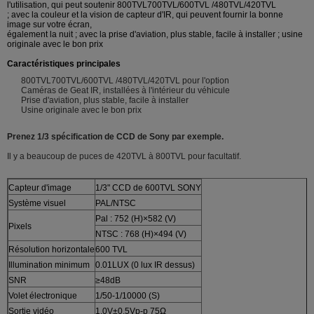
l'utilisation, qui peut soutenir 800TVL700TVL/600TVL /480TVL/420TVL
; avec la couleur et la vision de capteur d'IR, qui peuvent fournir la bonne
image sur votre écran,
également la nuit ; avec la prise d'aviation, plus stable, facile à installer ; usine
originale avec le bon prix
Caractéristiques principales
800TVL700TVL/600TVL /480TVL/420TVL pour l'option
Caméras de Geat IR, installées à l'intérieur du véhicule
Prise d'aviation, plus stable, facile à installer
Usine originale avec le bon prix
Prenez 1/3 spécification de CCD de Sony par exemple.
Il y a beaucoup de puces de 420TVL à 800TVL pour facultatif.
Capteur d'image
1/3" CCD de 600TVL SONY
Système visuel
PAL/NTSC
Pal : 752 (H)×582 (V)
Pixels
NTSC : 768 (H)×494 (V)
Résolution horizontale
600 TVL
Illumination minimum
0.01LUX (0 lux IR dessus)
SNR
≥48dB
Volet électronique
1/50-1/10000 (S)
Sortie vidéo
1.0V±0.5Vp-p 75Ω