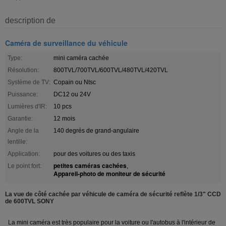
description de
Caméra de surveillance du véhicule
Type:
mini caméra cachée
Résolution:
800TVL/700TVL/600TVL/480TVL/420TVL
Système de TV:
Copain ou Ntsc
Puissance:
DC12 ou 24V
Lumières d'IR:
10 pcs
Garantie:
12 mois
Angle de la
140 degrés de grand-angulaire
lentille:
Application:
pour des voitures ou des taxis
petites caméras cachées
Le point fort:
,
Appareil-photo de moniteur de sécurité
La vue de côté cachée par véhicule de caméra de sécurité reflète 1/3" CCD
de 600TVL SONY
La mini caméra est très populaire pour la voiture ou l'autobus à l'intérieur de