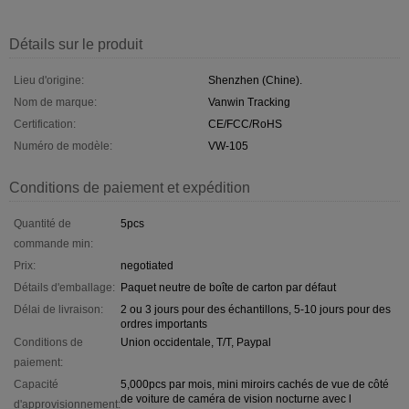
Détails sur le produit
Lieu d'origine:
Shenzhen (Chine).
Nom de marque:
Vanwin Tracking
Certification:
CE/FCC/RoHS
Numéro de modèle:
VW-105
Conditions de paiement et expédition
Quantité de
5pcs
commande min:
Prix:
negotiated
Détails d'emballage:
Paquet neutre de boîte de carton par défaut
Délai de livraison:
2 ou 3 jours pour des échantillons, 5-10 jours pour des
ordres importants
Conditions de
Union occidentale, T/T, Paypal
paiement:
Capacité
5,000pcs par mois, mini miroirs cachés de vue de côté
de voiture de caméra de vision nocturne avec l
d'approvisionnement: