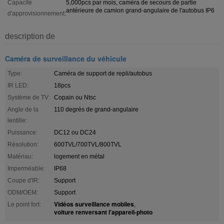
Capacité
5,000pcs par mois, caméra de secours de partie
antérieure de camion grand-angulaire de l'autobus IP6
d'approvisionnement:
description de
Caméra de surveillance du véhicule
Type:
Caméra de support de repli/autobus
IR LED:
18pcs
Système de TV:
Copain ou Ntsc
Angle de la
110 degrés de grand-angulaire
lentille:
Puissance:
DC12 ou DC24
Résolution:
600TVL/700TVL/800TVL
Matériau:
logement en métal
Imperméable:
IP68
Coupe d'IR:
Support
ODM/OEM:
Support
Vidéos surveillance mobiles
Le point fort:
,
voiture renversant l'appareil-photo