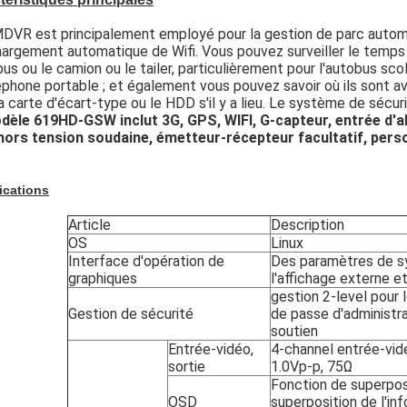
VR est principalement employé pour la gestion de parc automob
argement automatique de Wifi. Vous pouvez surveiller le temps
bus ou le camion ou le tailer, particulièrement pour l'autobus sco
éphone portable ; et également vous pouvez savoir où ils sont 
a carte d'écart-type ou le HDD s'il y a lieu. Le système de sécu
dèle 619HD-GSW inclut 3G, GPS, WIFI, G-capteur, entrée d'a
hors tension soudaine, émetteur-récepteur facultatif, perso
ications
Article
Description
OS
Linux
Interface d'opération de
Des paramètres de s
graphiques
l'affichage externe e
gestion 2-level pour 
Gestion de sécurité
de passe d'administra
soutien
Entrée-vidéo,
4-channel entrée-vidé
sortie
1.0Vp-p, 75Ω
Fonction de superpos
OSD
superposition de l'in