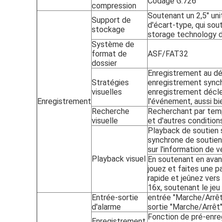
Codage G.726
compression
Soutenant un 2,5" uni
Support de
d'écart-type, qui sou
stockage
storage technology 
Système de
format de
ASF/FAT32
dossier
Enregistrement au dé
Stratégies
enregistrement synch
visuelles
enregistrement décle
Enregistrement
l'événement, aussi b
Recherche
Recherchant par temp
visuelle
et d'autres condition
Playback de soutien s
synchrone de soutien
sur l'information de 
Playback visuel
En soutenant en avant 
jouez et faites une p
rapide et jeûnez vers l
16x, soutenant le jeu
Entrée-sortie
entrée "Marche/Arrêt"
d'alarme
sortie "Marche/Arrêt"
Fonction de pré-enr
Enregistrement