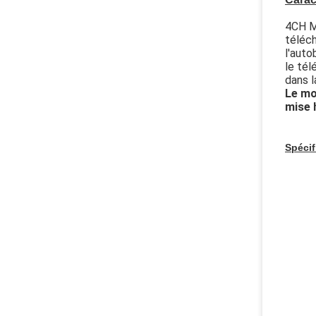
4CH MD
téléch
l'auto
le tél
dans l
Le mo
mise 
Spécif