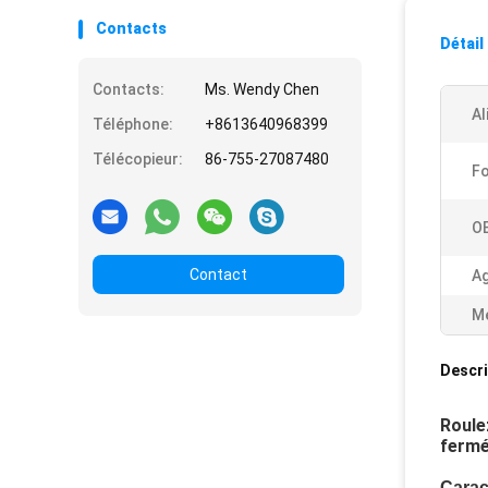
Contacts
Détail
Contacts:
Ms. Wendy Chen
Al
Téléphone:
+8613640968399
Télécopieur:
86-755-27087480
Fo
O
Contact
Ag
Me
Descri
Roule
fermé
Carac