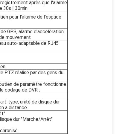
enregistrement après que l'alarme
e 30s | 30min
ien pour l'alarme de l'espace
 de GPS, alarme d'accélération,
n de mouvement
seau auto-adaptable de RJ45
ien
de PTZ réalisé par des gens du
soutien de paramètre fonctionne
 de codage de DVR ;
art-type, unité de disque dur
on à distance
êt"
 disque dur "Marche/Arrêt"
nchronisé