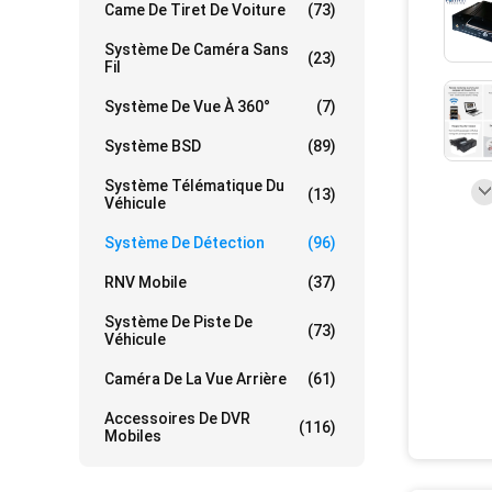
Came De Tiret De Voiture
(73)
Système De Caméra Sans
(23)
Fil
Système De Vue À 360°
(7)
Système BSD
(89)
Système Télématique Du
(13)
Véhicule
Système De Détection
(96)
RNV Mobile
(37)
Système De Piste De
(73)
Véhicule
Caméra De La Vue Arrière
(61)
Accessoires De DVR
(116)
Mobiles