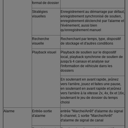
format de dossier
Stratégies
Enregistrement au démarrage par défaut,
visuelles
enregistrement synchronisé de soutien,
enregistrement déclenché par l'alarme et
l'événement, aussi bien
qu'enregistrement manuel
Recherche
Recherchant par temps, type, dispositif
visuelle
de stockage et d'autres conditions
Playback visuel
Playback de soutien sur le dispositif
local, playback synchrone de soutien de
jusqu'à 4 canaux et analyse sur
l'information de véhicule dans les
dossiers
En soutenant en avant rapide, jeûnez
vers l'arrière, jouez et faites une pause,
en soutenant en avant rapide et jeûnez
vers l'arrière à la vitesse 2x, 4x, 8x et 16x,
soutenant le jeu de dossier du temps
choisi
Alarme
Entrée-sortie
entrée "Marche/Arrêt" d'alarme du signal
d'alarme
6-channel, 1 sortie "Marche/Arrêt"
d'alarme de signal de canal