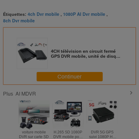
needs.
4ch Dvr mobile
1080P AI Dvr mobile
Étiquettes:
,
,
8ch Dvr mobile
4CH télévision en circuit fermé
GPS DVR mobile, unité de disque
dur de la boîte noire DVR 1TB de
voiture pour la sécurité
Continuer
AI MDVR
Plus
Enregistreur de
Smart 4CH/8CH
4 canaux HDD
4 canau
voiture mobile
H.265 SD 1080P
DVR 5G GPS
1080P ca
DVR sur carte SD
DVR mobile pour
suivi 1080P HD
256G DVR