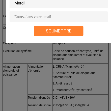
prioritaire de Wi-Fi ; téléchargements à
distance de soutien des stratégies
principales d'enregistrement ;
Contrôle de PTZ
PTZ de soutien commandent réalisé par
le logiciel local de client d'annonce ;
Configuration de paramètre
La configuration de soutien de paramètre
SOUMETTRE
fonctionne pour le canal mobile de
codage de DVR ;
G-capteur
Incorporé
Évolution de système
Carte de soutien d'écart-type, unité de
disque dur améliorant et évolution à
distance
Alimentation
Alimentation
1. CRNA "Marche/Arrêt"
d'énergie et
d'énergie
2. Serrure d'unité de disque dur
puissance
"Marche/Arrêt"
3. Arrêt retardé
4. "Marche/Arrêt" synchronisé
Tension d'entrée
C.C : +8V | +36V
Tension de sortie
+12V@4 *0.5A ; +5V@0.5A