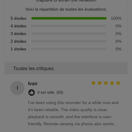
Voici la répartition de toutes les évaluations.
5 étoiles
100%
4 étoiles
0%
3 étoiles
0%
2 étoiles
0%
1 étoiles
0%
Toutes les critiques
Ivan
I
Il est utile. (43)
I've been using this recorder for a while now and
it's been reliable. The video quality is clear,
playback is smooth, and the interface is user-
friendly. Remote viewing via phone also works
well. Overall, a solid product that meets my