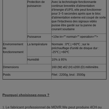
Protection de
Avec la technologie fonctionnante
puissance-
continue brevetée d'alimentation
d'énergie d'UPS, elle peut fonctionner
pour 3~5 secondes après que le bloc
d'alimentation externe est coupé de sorte
que l'intactness des signaux vidéo
puisse être gardé sur la panne de
courant soudaine
Puissance
<10w in="" normal="" operation="">
Environnement
La température
Normale : 0℃ | +60℃ ; sur le
de
préchauffage d'unité de disque dur :
fonctionnement
-25℃ | +60℃
Humidité
10% à 95%
Dimensions
160 (W) x62 (H) x200 (D) millimètre.
Poids
Filet : 2200g, brut : 3500g
Pourquoi choisissez-nous ?
Le fabricant professionnel de MDVR.We peut produire 4CH ou
1.