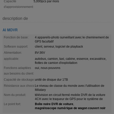
Capacité
5,000pcs par mois
d'approvisionnement:
description de
AI MDVR
Fonction de base:
4 appareils-photo surveillant avec le cheminement de
GPS facultatif
Software support:
client, serveur, logiciel de playback
Alimentation:
8V-36V
applicable:
autobus, camion, taxi, cabine, essence, excavatrice,
flottes de camion d'exploitation
Fonctions adaptées
oui, nous pouvons
aux besoins du client:
Capacité de stockage:
unité de disque dur 1TB
Résistance aux chocs:
Le niveau de classe du monde avec l'utilisation de
Milatary
Nom du produit:
télévision en circuit fermé mobile DVR de la voiture
4CH avec le traqueur de GPS pour le système de
Boîte noire DVR de voiture
Le point fort:
,
magnétoscope numérique de wagon couvert noir