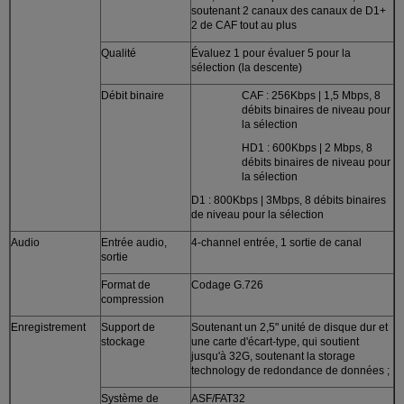
soutenant 2 canaux des canaux de D1+
2 de CAF tout au plus
Qualité
Évaluez 1 pour évaluer 5 pour la
sélection (la descente)
Débit binaire
CAF : 256Kbps | 1,5 Mbps, 8
débits binaires de niveau pour
la sélection
HD1 : 600Kbps | 2 Mbps, 8
débits binaires de niveau pour
la sélection
D1 : 800Kbps | 3Mbps, 8 débits binaires
de niveau pour la sélection
Audio
Entrée audio,
4-channel entrée, 1 sortie de canal
sortie
Format de
Codage G.726
compression
Enregistrement
Support de
Soutenant un 2,5" unité de disque dur et
stockage
une carte d'écart-type, qui soutient
jusqu'à 32G, soutenant la storage
technology de redondance de données ;
Système de
ASF/FAT32