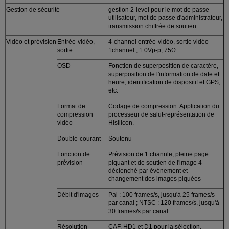
Gestion de sécurité
gestion 2-level pour le mot de passe
utilisateur, mot de passe d'administrateur,
transmission chiffrée de soutien
Vidéo et prévision
Entrée-vidéo,
4-channel entrée-vidéo, sortie vidéo
sortie
1channel ; 1.0Vp-p, 75Ω
OSD
Fonction de superposition de caractère,
superposition de l'information de date et
heure, identification de dispositif et GPS,
etc.
Format de
Codage de compression. Application du
compression
processeur de salut-représentation de
vidéo
Hisilicon.
Double-courant
Soutenu
Fonction de
Prévision de 1 channle, pleine page
prévision
piquant et de soutien de l'image 4
déclenché par événement et
changement des images piquées
Débit d'images
Pal : 100 frames/s, jusqu'à 25 frames/s
par canal ; NTSC : 120 frames/s, jusqu'à
30 frames/s par canal
Résolution
CAF, HD1 et D1 pour la sélection,