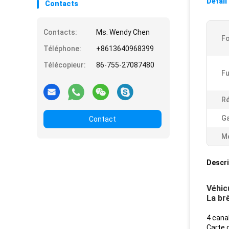
Détail
Contacts
Contacts:
Ms. Wendy Chen
F
Téléphone:
+8613640968399
Télécopieur:
86-755-27087480
Fu
Ré
Ga
Contact
Me
Descri
Véhic
La br
4 cana
Carte 