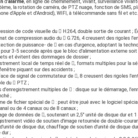
on
d'
alarme
, en ligne de cheminement, vivant, surveillance vivan
tème, la rotation de caméra, de PTZ nuage, fonction de SMS, pl
one d'Apple et d'Android), WIFI, à télécommande sans fil et etc.
ssion de code visuelle du  H.264, double sortie de courant ; 
mat de compression audio du  G.726, 4 creusent des rigoles l'ent
tection de puissance- de  en cas d'urgence, adoptant la technol
l pour 3-5 seconde après que le bloc d'alimentation externe soit
ets et évitent des dommages de dossier ;
strement local de temps réel de , formats multiples pour la sé
fenêtre piquant sur des accidents ;
rface de signal de commutateur de , 8 creusent des rigoles l'ent
le du  PTZ ;
d'enregistrement multiples de  : disque sur le démarrage, l'e
nché ;
e de fichier spécial de  : peut être joué avec le logiciel spéc
anal ou de 4 canaux ou de 8 canaux ;
ge de données de , soutenant un 2,5" unité de disque dur et 1
gistrement vidéo de soutien d'image retournée de double-couran
d'unité de disque dur, chauffage de soutien d'unité de disque dur,
 dur ;