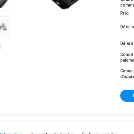
comma
Prix:
Détail
Délai d
Condit
paieme
Capaci
d'appr