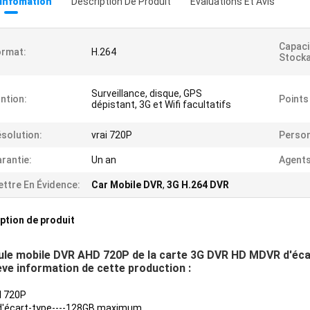
 Infomation
Description De Produit
Évaluations Et Avis
Capaci
ormat:
H.264
Stocka
Surveillance, disque, GPS
ntion:
Points
dépistant, 3G et Wifi facultatifs
solution:
vrai 720P
Person
rantie:
Un an
Agents
ttre En Évidence:
Car Mobile DVR
,
3G H.264 DVR
ption de produit
ule mobile DVR AHD 720P de la carte 3G DVR HD MDVR d'écar
ève information de cette production :
l 720P
d'écart-type----128GB maximum