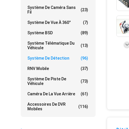
Système De Caméra Sans
(23)
Fil
Système De Vue À 360°
(7)
Système BSD
(89)
Système Télématique Du
(13)
Véhicule
Système De Détection
(96)
RNV Mobile
(37)
Système De Piste De
(73)
Véhicule
Caméra De La Vue Arrière
(61)
Accessoires De DVR
(116)
Mobiles