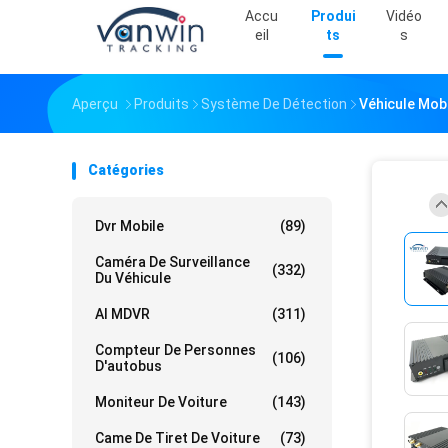
Accu
Produi
Vidéo
Eil
Ts
S
Aperçu
Produits
Système De Détection
Véhicule Mob
Catégories
Dvr Mobile
(89)
Caméra De Surveillance
(332)
Du Véhicule
AI MDVR
(311)
Compteur De Personnes
(106)
D'autobus
Moniteur De Voiture
(143)
Came De Tiret De Voiture
(73)