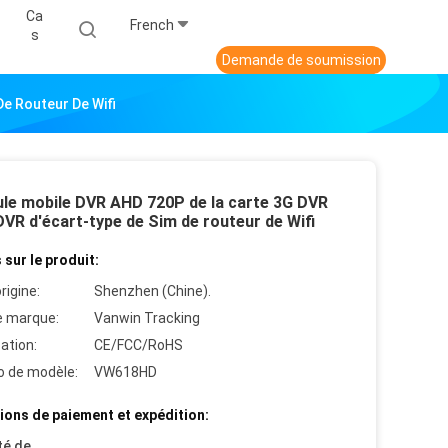
Ca
French
S
Demande de soumission
e Routeur De Wifi
ule mobile DVR AHD 720P de la carte 3G DVR
VR d'écart-type de Sim de routeur de Wifi
 sur le produit:
rigine:
Shenzhen (Chine).
 marque:
Vanwin Tracking
cation:
CE/FCC/RoHS
 de modèle:
VW618HD
ions de paiement et expédition:
té de