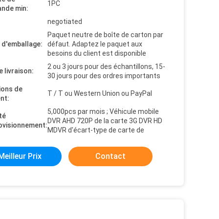
1PC
nde min:
negotiated
Paquet neutre de boîte de carton par
s d'emballage:
défaut. Adaptez le paquet aux
besoins du client est disponible
2 ou 3 jours pour des échantillons, 15-
e livraison:
30 jours pour des ordres importants
ions de
T / T ou Western Union ou PayPal
nt:
5,000pcs par mois ; Véhicule mobile
té
DVR AHD 720P de la carte 3G DVR HD
ovisionnement:
MDVR d'écart-type de carte de
Meilleur Prix
Contact