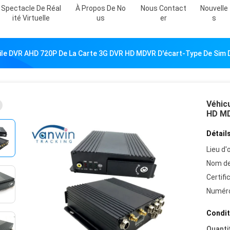
Spectacle De Réal
À Propos De No
Nous Contact
Nouvelle
Ité Virtuelle
Us
Er
S
ile DVR AHD 720P De La Carte 3G DVR HD MDVR D'écart-Type De Sim D
Véhic
HD MD
Détails
Lieu d'o
Nom de
Certifi
Numéro
Condit
Quanti