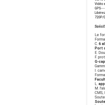
Vidéo 
GPS---
Libérez
720P/D
Spécif
Le for
Format
C.
6 a
Port 
E. Dou
F. pr
G-cap
Gamme
I. ca
Format
Facul
L.
app
M. l'a
CMS, l
Souten
Soute