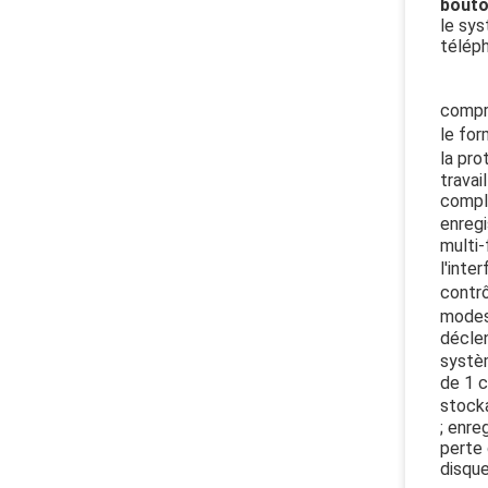
bout
le sys
téléph
compre
le for
la pro
travai
compl
enregi
multi-
l'inte
contrô
modes 
décle
systèm
de 1 c
stocka
; enre
perte 
disque