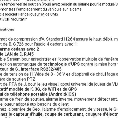
en temps réel de soutien (vous avez besoin du salaire pour le module 
-montrez l'emplacement du véhicule sur la carte
 le logiciel iFar de joueur et de CMS
1/CIF facultatif
ications
mat de compression d'A. Standard H.264 assure le haut débit, m
 de B. G.726 pour l'audio 4 dedans avec 1
larme dedans avec 2
de LAN de
D.
RJ45
ble Stream pour enregistrer et l'observation multiple de fenêtr
otection automatique de
technologie
d'
UPS
contre la mise hors
teur de
G.
, interface RS232/485
 de tension de H. Wide de 8 - 36 V et d'appareil de chauffage
méra de soutien PTZ
 de PPA de J. pour le jeu visuel, appui universel de joueur de VL
tatif modèle de
K.
3G, de WIFI et de GPS
ui de téléphone portable (Android/IOS)
larme de frein de soutien, alarme inverse, mouvement détectent
e joueur adapté aux besoins du client.
ez la barrière de Geo, l'alarme d'emplacement, de vitesse, le G
nez le capteur d'huile, coupe de carburant, coupure d'électr