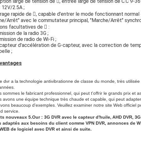
tion large de tension de , entrée large de tension de C.C 9-36V
 12V/2.5A ;
age rapide de , capable d'entrer le mode fonctionnant normal 
e/Arrêt" avec le commutateur principal, "Marche/Arrêt" synchron
ons facultatives de  :
ission de la radio 3G ;
ission de radio de Wi-Fi ;
apteur d'accélération de G-capteur, avec la correction de temp
elle ;
vantages
e dvr a la technologie antivibrationne de classe du monde, très utilisée 
années.
 sommes le fabricant professionnel, qui peut t'offrir le grands prix et 
s avons une équipe technique très chaude et capable, qui peut adapter
vons beaucoup d'exemples. Veuillez examiner notre site Web officiel po
d service.
ts nouveaux 5.Our : 3G DVR avec le capteur d'huile, AHD DVR, 3G
s adaptés aux besoins du client comme VPN DVR, annonces de Wifi
 WEB de logiciel avec DVR et ainsi de suite.