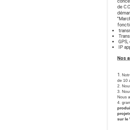
concep
de C.C
démarr
"March
foncti
transm
Transm
GPS, c
IP app
Nos a
1.
Notr
de 10 
2. Nous
3. Nou
Nous a
4. gran
produi
projet
sur le