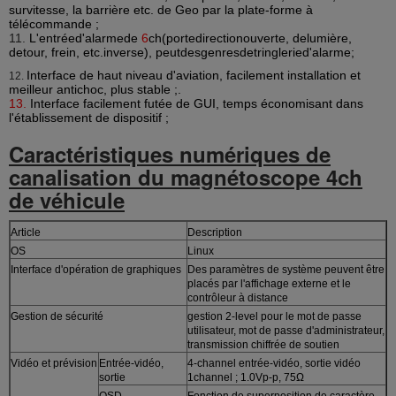
survitesse, la barrière etc. de Geo par la plate-forme à
télécommande ;
11.
L'entréed'alarmede
6
ch(portedirectionouverte, delumière,
detour, frein, etc.inverse), peutdesgenresdetringleried'alarme;
Interface de haut niveau d'aviation, facilement installation et
12.
meilleur antichoc, plus stable ;.
13.
Interface facilement futée de GUI, temps économisant dans
l'établissement de dispositif ;
Caractéristiques numériques de
canalisation du magnétoscope 4ch
de véhicule
Article
Description
OS
Linux
Interface d'opération de graphiques
Des paramètres de système peuvent être
placés par l'affichage externe et le
contrôleur à distance
Gestion de sécurité
gestion 2-level pour le mot de passe
utilisateur, mot de passe d'administrateur,
transmission chiffrée de soutien
Vidéo et prévision
Entrée-vidéo,
4-channel entrée-vidéo, sortie vidéo
sortie
1channel ; 1.0Vp-p, 75Ω
OSD
Fonction de superposition de caractère,