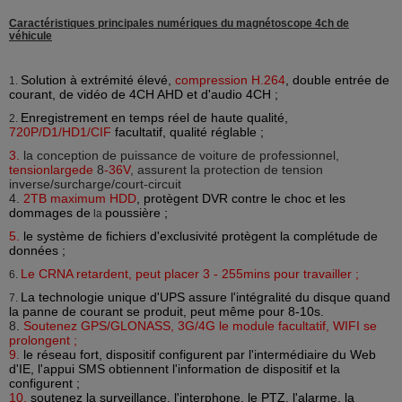
Caractéristiques principales
numériques du magnétoscope 4ch
de
véhicule
Solution à extrémité élevé,
compression H.264
, double entrée de
1.
courant, de vidéo de 4CH AHD et d'audio 4CH ;
Enregistrement en temps réel de haute qualité,
2.
720P/D1/HD1/CIF
facultatif, qualité réglable ;
3.
la conception de puissance de voiture de professionnel,
tensionlargede
8
-36V
, assurent la protection de tension
inverse/surcharge/court-circuit
4.
2TB maximum HDD
, protègent DVR contre le choc et les
dommages de
poussière ;
la
5.
le système de fichiers d'exclusivité protègent la complétude de
données ;
Le CRNA retardent, peut placer 3 - 255mins pour travailler ;
6.
La technologie unique d'UPS assure l'intégralité du disque quand
7.
la panne de courant se produit, peut même pour 8-10s.
8.
Soutenez GPS/GLONASS, 3G/4G le module facultatif, WIFI se
prolongent ;
9.
le réseau fort, dispositif configurent par l'intermédiaire du Web
d'IE, l'appui SMS obtiennent l'information de dispositif et la
configurent ;
10.
soutenez la surveillance, l'interphone, le PTZ, l'alarme, la