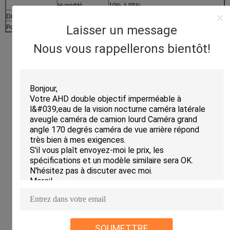
Humidité
10% à 95%
Dimensions
160 (W) x62 (H) x200 (D) millimètre.
Laisser un message
Poids
Filet : 2200g, brut : 3500g
Nous vous rappellerons bientôt!
SOUMETTRE