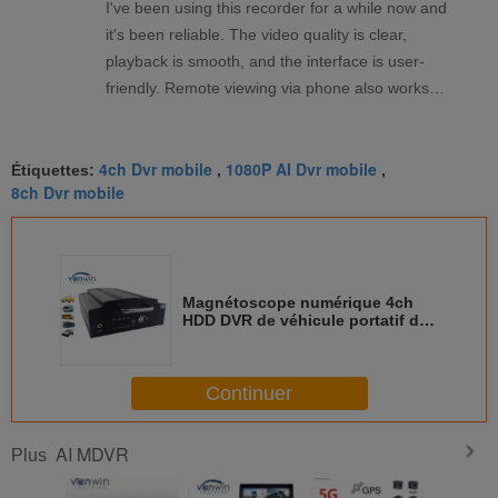
I've been using this recorder for a while now and
it's been reliable. The video quality is clear,
playback is smooth, and the interface is user-
friendly. Remote viewing via phone also works
well. Overall, a solid product that meets my
needs.
4ch Dvr mobile
1080P AI Dvr mobile
Étiquettes:
,
,
8ch Dvr mobile
Magnétoscope numérique 4ch
HDD DVR de véhicule portatif de
G-capteur avec du CE/FCC
Continuer
AI MDVR
Plus