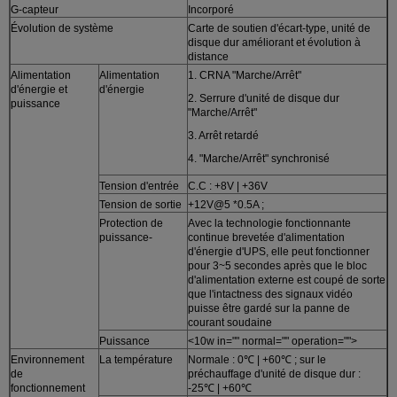
G-capteur
Incorporé
Évolution de système
Carte de soutien d'écart-type, unité de
disque dur améliorant et évolution à
distance
Alimentation
Alimentation
1. CRNA "Marche/Arrêt"
d'énergie et
d'énergie
2. Serrure d'unité de disque dur
puissance
"Marche/Arrêt"
3. Arrêt retardé
4. "Marche/Arrêt" synchronisé
Tension d'entrée
C.C : +8V | +36V
Tension de sortie
+12V@5 *0.5A ;
Protection de
Avec la technologie fonctionnante
puissance-
continue brevetée d'alimentation
d'énergie d'UPS, elle peut fonctionner
pour 3~5 secondes après que le bloc
d'alimentation externe est coupé de sorte
que l'intactness des signaux vidéo
puisse être gardé sur la panne de
courant soudaine
Puissance
<10w in="" normal="" operation="">
Environnement
La température
Normale : 0℃ | +60℃ ; sur le
de
préchauffage d'unité de disque dur :
fonctionnement
-25℃ | +60℃