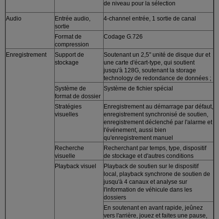
de niveau pour la sélection
Audio
Entrée audio,
4-channel entrée, 1 sortie de canal
sortie
Format de
Codage G.726
compression
Enregistrement
Support de
Soutenant un 2,5" unité de disque dur et
stockage
une carte d'écart-type, qui soutient
jusqu'à 128G, soutenant la storage
technology de redondance de données ;
Système de
Système de fichier spécial
format de dossier
Stratégies
Enregistrement au démarrage par défaut,
visuelles
enregistrement synchronisé de soutien,
enregistrement déclenché par l'alarme et
l'événement, aussi bien
qu'enregistrement manuel
Recherche
Recherchant par temps, type, dispositif
visuelle
de stockage et d'autres conditions
Playback visuel
Playback de soutien sur le dispositif
local, playback synchrone de soutien de
jusqu'à 4 canaux et analyse sur
l'information de véhicule dans les
dossiers
En soutenant en avant rapide, jeûnez
vers l'arrière, jouez et faites une pause,