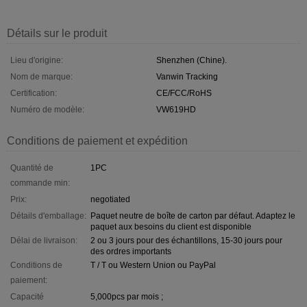
Détails sur le produit
Lieu d'origine:
Shenzhen (Chine).
Nom de marque:
Vanwin Tracking
Certification:
CE/FCC/RoHS
Numéro de modèle:
VW619HD
Conditions de paiement et expédition
Quantité de
1PC
commande min:
Prix:
negotiated
Détails d'emballage:
Paquet neutre de boîte de carton par défaut. Adaptez le
paquet aux besoins du client est disponible
Délai de livraison:
2 ou 3 jours pour des échantillons, 15-30 jours pour
des ordres importants
Conditions de
T / T ou Western Union ou PayPal
paiement:
Capacité
5,000pcs par mois ;