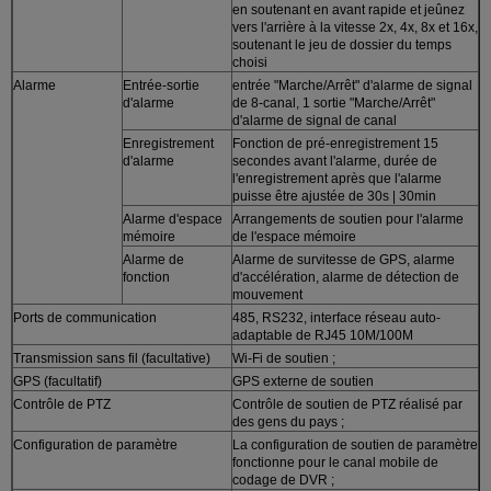
en soutenant en avant rapide et jeûnez
vers l'arrière à la vitesse 2x, 4x, 8x et 16x,
soutenant le jeu de dossier du temps
choisi
Alarme
Entrée-sortie
entrée "Marche/Arrêt" d'alarme de signal
d'alarme
de 8-canal, 1 sortie "Marche/Arrêt"
d'alarme de signal de canal
Enregistrement
Fonction de pré-enregistrement 15
d'alarme
secondes avant l'alarme, durée de
l'enregistrement après que l'alarme
puisse être ajustée de 30s | 30min
Alarme d'espace
Arrangements de soutien pour l'alarme
mémoire
de l'espace mémoire
Alarme de
Alarme de survitesse de GPS, alarme
fonction
d'accélération, alarme de détection de
mouvement
Ports de communication
485, RS232, interface réseau auto-
adaptable de RJ45 10M/100M
Transmission sans fil (facultative)
Wi-Fi de soutien ;
GPS (facultatif)
GPS externe de soutien
Contrôle de PTZ
Contrôle de soutien de PTZ réalisé par
des gens du pays ;
Configuration de paramètre
La configuration de soutien de paramètre
fonctionne pour le canal mobile de
codage de DVR ;