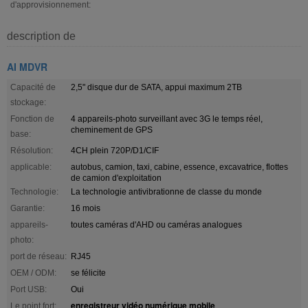
d'approvisionnement:
description de
AI MDVR
Capacité de
2,5" disque dur de SATA, appui maximum 2TB
stockage:
Fonction de
4 appareils-photo surveillant avec 3G le temps réel,
cheminement de GPS
base:
Résolution:
4CH plein 720P/D1/CIF
applicable:
autobus, camion, taxi, cabine, essence, excavatrice, flottes
de camion d'exploitation
Technologie:
La technologie antivibrationne de classe du monde
Garantie:
16 mois
appareils-
toutes caméras d'AHD ou caméras analogues
photo:
port de réseau:
RJ45
OEM / ODM:
se félicite
Port USB:
Oui
enregistreur vidéo numérique mobile
Le point fort:
,