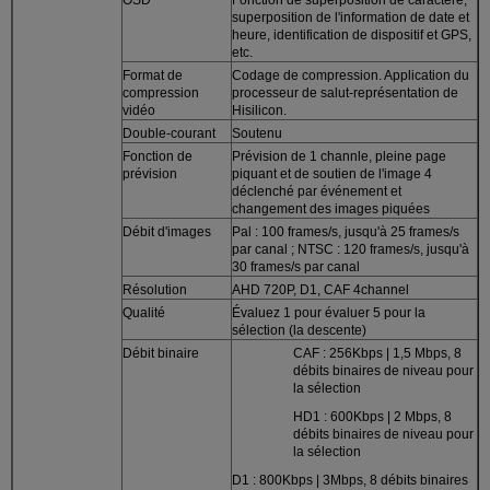
superposition de l'information de date et
heure, identification de dispositif et GPS,
etc.
Format de
Codage de compression. Application du
compression
processeur de salut-représentation de
vidéo
Hisilicon.
Double-courant
Soutenu
Fonction de
Prévision de 1 channle, pleine page
prévision
piquant et de soutien de l'image 4
déclenché par événement et
changement des images piquées
Débit d'images
Pal : 100 frames/s, jusqu'à 25 frames/s
par canal ; NTSC : 120 frames/s, jusqu'à
30 frames/s par canal
Résolution
AHD 720P, D1, CAF 4channel
Qualité
Évaluez 1 pour évaluer 5 pour la
sélection (la descente)
Débit binaire
CAF : 256Kbps | 1,5 Mbps, 8
débits binaires de niveau pour
la sélection
HD1 : 600Kbps | 2 Mbps, 8
débits binaires de niveau pour
la sélection
D1 : 800Kbps | 3Mbps, 8 débits binaires