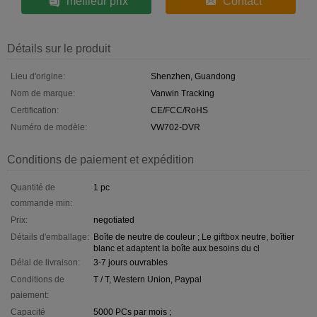
meilleur prix
Contact
Détails sur le produit
Lieu d'origine:
Shenzhen, Guandong
Nom de marque:
Vanwin Tracking
Certification:
CE/FCC/RoHS
Numéro de modèle:
VW702-DVR
Conditions de paiement et expédition
Quantité de
1 pc
commande min:
Prix:
negotiated
Détails d'emballage:
Boîte de neutre de couleur ; Le giftbox neutre, boîtier
blanc et adaptent la boîte aux besoins du cl
Délai de livraison:
3-7 jours ouvrables
Conditions de
T / T, Western Union, Paypal
paiement:
Capacité
5000 PCs par mois ;