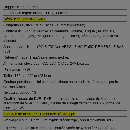
Rapport d'écran : 16:9
Luminance légère arrière : LED, 300cd/㎡
Résolution : 800xRGBx480
Compatiblesystem : NTSC et pal (automatiquement)
Contrôle d'OSD : Couleur, éclat, contraste, volume, langue (les anglais,
Allemand, Français, Espagnols, Portugal, Italien, Néerlandais, simplifient le
chinois)
Angle de vue : Hor. L (70) R (70) Ver. VERS LE HAUT (50) DE VERS LE BAS
(70)
Retour d'image : Haut/bas et gauche/droit
Alimentation électrique : C.C 12V (C.C 12-24V facultatif)
Puissance : <8W
Taille : 180mm*121mm*24mm
Couleur principale : Huile en caoutchouc noire, radium découpant, par la
lumière bleue
Niveau antichoc : 4G
Qualité d'image de DVR : DVR enregistrant le signal vidéo de 4 canaux,
résolution de VGA : 640*480, vitesse de enregistrement : 60FPS, format de
stockage : AVI
Interface de mémoire : 1 interface d'écart-type
Stockage visuel : Carte ultra-rapide d'écart-type, appui maximum 32G
Entrées de poids du commerce : entrée-vidéo de 4 manières, entrée de