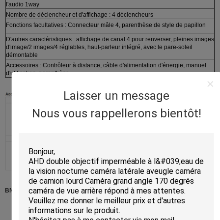
l'audio 1way
Nombre de déclencheur et d'affichage : 4 déclencheurs
Fonctions facultatives : Connecteur mâle 4, parenthèse de style de papillon
D'autres caractéristiques : affichage de canal 4 pour renverser, pleines images
d'image/2 images/4 réglables, haut-parleur intégré, avec le pare-soleil
démontable
Accessoires : Contrôleur à distance, câble d'alimentation d'énergie, manuel
d'utilisation, parenthèse
Laisser un message
Nous vous rappellerons bientôt!
BNC et câble de 4 bornes pour facultatif ci-dessous