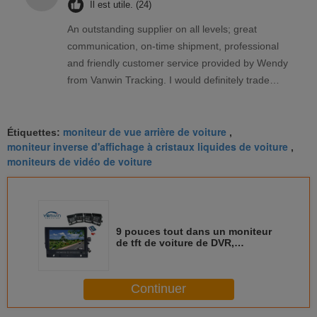
Il est utile. (24)
An outstanding supplier on all levels; great
communication, on-time shipment, professional
and friendly customer service provided by Wendy
from Vanwin Tracking. I would definitely trade
again with Vanwin Tracking.
moniteur de vue arrière de voiture
Étiquettes:
,
moniteur inverse d'affichage à cristaux liquides de voiture
,
moniteurs de vidéo de voiture
9 pouces tout dans un moniteur
de tft de voiture de DVR,
moniteur d'affichage à cristaux
liquides de tft de voiture avec
l'enregistrement des caméras 4ch
Continuer