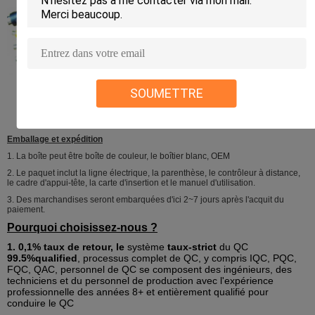
SOUMETTRE
Emballage et expédition
1.
La boîte peut être boîte de couleur, le boîtier blanc, OEM
2.
Le paquet inclut la ligne électrique, la parenthèse, le contrôleur à distance,
le cadre d'appui-tête, la carte d'insertion et le manuel d'utilisation.
3.
Des marchandises seront embarquées d'ici 2~7 jours après l'acquit du
paiement.
Pourquoi choisissez-nous ?
1. 0,1% taux de retour, le
système
taux-strict
du QC
99.5%qualified
, processus complet de QC, y compris IQC, PQC,
FQC, QAC, personnel de QC se composent des ingénieurs, des
techniciens et du personnel de production avec l'expérience
professionnelle des années 8+ et entièrement qualifié pour
conduire le QC