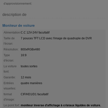
d'approvisionnement:
description de
Moniteur de voiture
Alimentation:
C.C 12V-24V facultatif
Taille de
7 pouces TFT LCD avec l'image de quadruple de DVR
l'écran:
Résolution:
800xRGBx480
Type
16:9
d'écran:
La voiture
toutes sortes
font:
Garantie:
12 mois
Entrées
quatre manières
visuelles:
format
CIF/HD1/D1 facultatif
d'image:
moniteur inverse d'affichage à cristaux liquides de voiture
Le point fort:
,