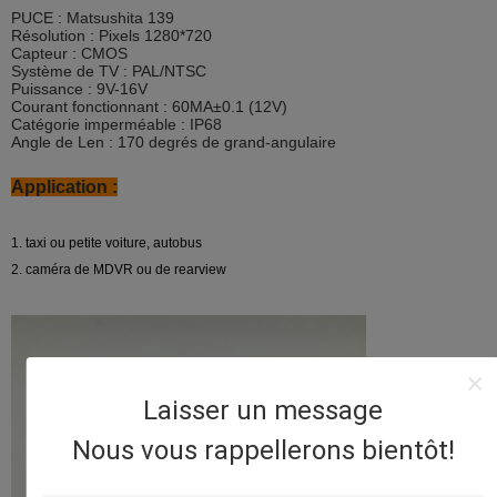
PUCE : Matsushita 139
Résolution : Pixels 1280*720
Capteur : CMOS
Système de TV : PAL/NTSC
Puissance : 9V-16V
Courant fonctionnant : 60MA±0.1 (12V)
Catégorie imperméable : IP68
Angle de Len : 170 degrés de grand-angulaire
Application :
1. taxi ou petite voiture, autobus
2. caméra de MDVR ou de rearview
Laisser un message
Nous vous rappellerons bientôt!