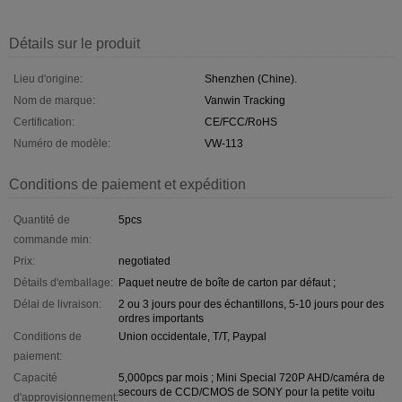
Détails sur le produit
Lieu d'origine:
Shenzhen (Chine).
Nom de marque:
Vanwin Tracking
Certification:
CE/FCC/RoHS
Numéro de modèle:
VW-113
Conditions de paiement et expédition
Quantité de
5pcs
commande min:
Prix:
negotiated
Détails d'emballage:
Paquet neutre de boîte de carton par défaut ;
Délai de livraison:
2 ou 3 jours pour des échantillons, 5-10 jours pour des
ordres importants
Conditions de
Union occidentale, T/T, Paypal
paiement:
Capacité
5,000pcs par mois ; Mini Special 720P AHD/caméra de
secours de CCD/CMOS de SONY pour la petite voitu
d'approvisionnement: