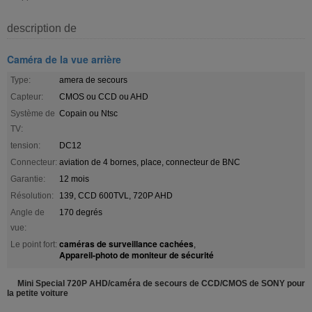
description de
Caméra de la vue arrière
Type:
amera de secours
Capteur:
CMOS ou CCD ou AHD
Système de
Copain ou Ntsc
TV:
tension:
DC12
Connecteur:
aviation de 4 bornes, place, connecteur de BNC
Garantie:
12 mois
Résolution:
139, CCD 600TVL, 720P AHD
Angle de
170 degrés
vue:
caméras de surveillance cachées
Le point fort:
,
Appareil-photo de moniteur de sécurité
Mini Special 720P AHD/caméra de secours de CCD/CMOS de SONY pour
la petite voiture