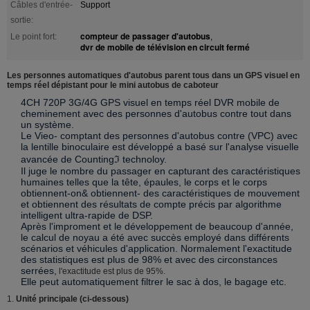
Câbles d'entrée-
Support
sortie:
compteur de passager d'autobus
Le point fort:
,
dvr de mobile de télévision en circuit fermé
Les personnes automatiques d'autobus parent tous dans un GPS visuel en
temps réel dépistant pour le mini autobus de caboteur
4CH 720P 3G/4G GPS visuel en temps réel DVR mobile de
cheminement avec des personnes d'autobus contre tout dans
un système.
Le Vieo- comptant des personnes d'autobus contre (VPC) avec
la lentille binoculaire est développé a basé sur l'analyse visuelle
avancée de Countingℑ technoloy.
Il juge le nombre du passager en capturant des caractéristiques
humaines telles que la tête, épaules, le corps et le corps
obtiennent-on& obtiennent- des caractéristiques de mouvement
et obtiennent des résultats de compte précis par algorithme
intelligent ultra-rapide de DSP.
Après l'improment et le développement de beaucoup d'année,
le calcul de noyau a été avec succès employé dans différents
scénarios et véhicules d'application. Normalement l'exactitude
des statistiques est plus de 98% et avec des circonstances
serrées,
l'exactitude est plus de 95%.
Elle peut automatiquement filtrer le sac à dos, le bagage etc.
1.
Unité principale (ci-dessous)