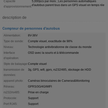
Capacité
5,000pcs par mois ; Les personnes automatiques
d'autobus parent tous dans un GPS visuel en temps rée
d'approvisionnement:
description de
Compteur de personnes d'autobus
Alimentation:
8V-36V
Type de sonde:
Compte visuel, exactitude de 98%
Niveau:
Technologie antivibrationne de classe du monde
Interface
OSD avec la souris et à télécommande
d'opération:
Style de balayage:
Compte visuel
transmission de
3g, GPS, wifi, gprs, rs232/485, stockage de HDD
données:
appareil photo:
Caméras binoculaires de Cameras&Monitoring
Réseau:
GPRS/3G/4G/WIFI
rs232/rs485:
Prise en charge
Protocole:
Support
Port RJ45:
Support