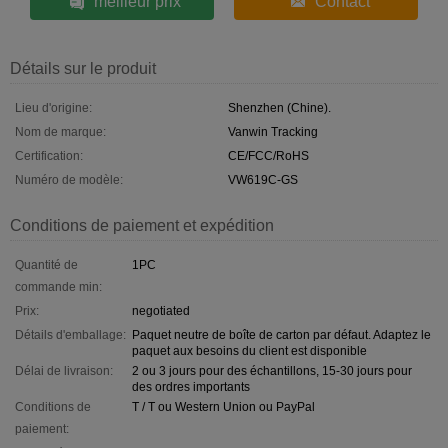
meilleur prix
Contact
Détails sur le produit
Lieu d'origine:
Shenzhen (Chine).
Nom de marque:
Vanwin Tracking
Certification:
CE/FCC/RoHS
Numéro de modèle:
VW619C-GS
Conditions de paiement et expédition
Quantité de
1PC
commande min:
Prix:
negotiated
Détails d'emballage:
Paquet neutre de boîte de carton par défaut. Adaptez le
paquet aux besoins du client est disponible
Délai de livraison:
2 ou 3 jours pour des échantillons, 15-30 jours pour
des ordres importants
Conditions de
T / T ou Western Union ou PayPal
paiement: