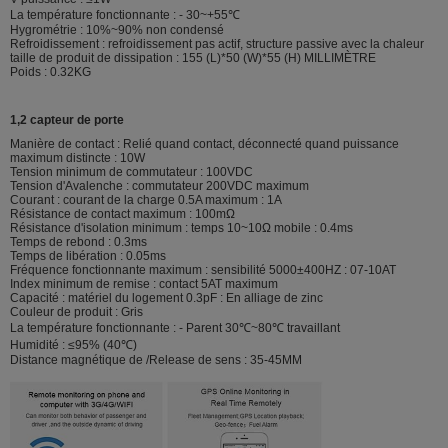
La température fonctionnante : - 30~+55℃
Hygrométrie : 10%~90% non condensé
Refroidissement : refroidissement pas actif, structure passive avec la chaleur
taille de produit de dissipation : 155 (L)*50 (W)*55 (H) MILLIMÈTRE
Poids : 0.32KG
1,2 capteur de porte
Manière de contact : Relié quand contact, déconnecté quand puissance
maximum distincte : 10W
Tension minimum de commutateur : 100VDC
Tension d'Avalenche : commutateur 200VDC maximum
Courant : courant de la charge 0.5A maximum : 1A
Résistance de contact maximum : 100mΩ
Résistance d'isolation minimum : temps 10~10Ω mobile : 0.4ms
Temps de rebond : 0.3ms
Temps de libération : 0.05ms
Fréquence fonctionnante maximum : sensibilité 5000±400HZ : 07-10AT
Index minimum de remise : contact 5AT maximum
Capacité : matériel du logement 0.3pF : En alliage de zinc
Couleur de produit : Gris
La température fonctionnante : - Parent 30℃~80℃ travaillant
Humidité : ≤95% (40℃)
Distance magnétique de /Release de sens : 35-45MM