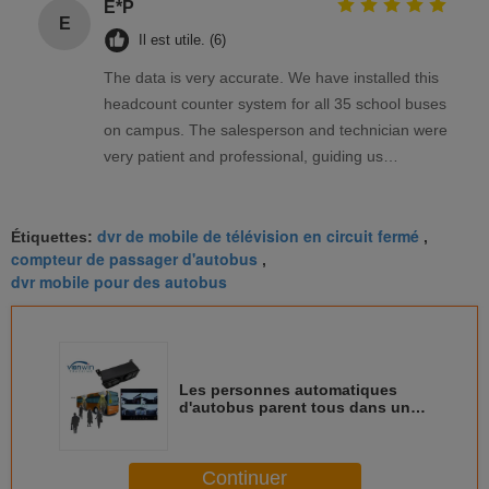
E*P
E
Il est utile. (6)
The data is very accurate. We have installed this
headcount counter system for all 35 school buses
on campus. The salesperson and technician were
very patient and professional, guiding us
throughout the entire project, including real-time
meeting communication and providing
dvr de mobile de télévision en circuit fermé
professional solutions quickly.
Étiquettes:
,
compteur de passager d'autobus
,
dvr mobile pour des autobus
Les personnes automatiques
d'autobus parent tous dans un
GPS visuel en temps réel
dépistant pour le mini autobus
de caboteur
Continuer