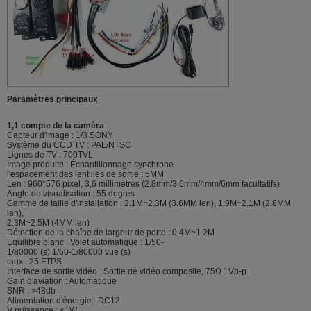
Paramètres principaux
1,1 compte de la caméra
Capteur d'image : 1/3 SONY
Système du CCD TV : PAL/NTSC
Lignes de TV : 700TVL
Image produite : Échantillonnage synchrone
l'espacement des lentilles de sortie : 5MM
Len : 960*576 pixel, 3,6 millimètres (2.8mm/3.6mm/4mm/6mm facultatifs)
Angle de visualisation : 55 degrés
Gamme de taille d'installation : 2.1M~2.3M (3.6MM len), 1.9M~2.1M (2.8MM
len),
2.3M~2.5M (4MM len)
Détection de la chaîne de largeur de porte : 0.4M~1.2M
Équilibre blanc : Volet automatique : 1/50-
1/80000 (s) 1/60-1/80000 vue (s)
taux : 25 FTPS
Interface de sortie vidéo : Sortie de vidéo composite, 75Ω 1Vp-p
Gain d'aviation : Automatique
SNR : >48db
Alimentation d'énergie : DC12
V puissance : ≤1W