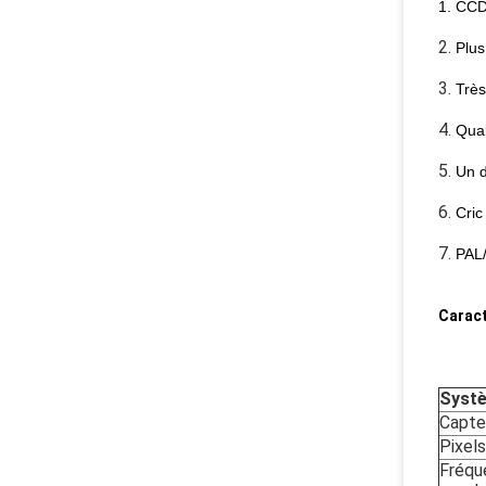
1. CCD
2.
Plus
3.
Très
4.
Qual
5.
Un d
6.
Cric
7.
PAL/
Caract
Syst
Capte
Pixels
Fréqu