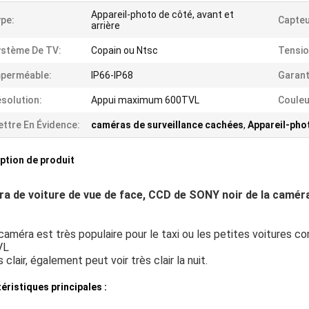
Appareil-photo de côté, avant et
pe:
Capteu
arrière
stème De TV:
Copain ou Ntsc
Tensio
perméable:
IP66-IP68
Garant
solution:
Appui maximum 600TVL
Couleu
ttre En Évidence:
caméras de surveillance cachées
,
Appareil-pho
ption de produit
a de voiture de vue de face, CCD de SONY noir de la caméra 
éra est très populaire pour le taxi ou les petites voitures c
VL
s clair, également peut voir très clair la nuit.
éristiques principales :