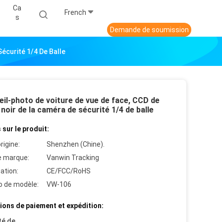
Ca
French
S
Demande de soumission
écurité 1/4 De Balle
il-photo de voiture de vue de face, CCD de
oir de la caméra de sécurité 1/4 de balle
 sur le produit:
rigine:
Shenzhen (Chine).
 marque:
Vanwin Tracking
cation:
CE/FCC/RoHS
 de modèle:
VW-106
ions de paiement et expédition:
té de