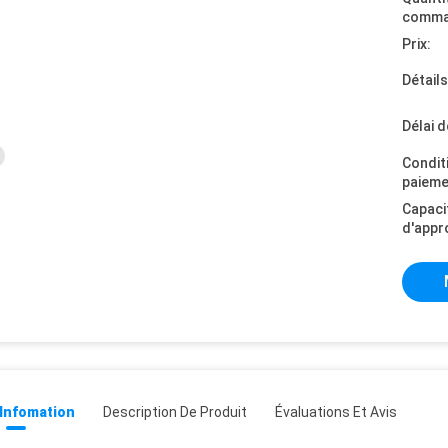
comma
Prix:
Détail
Délai d
Condit
paieme
Capaci
d'appr
 Infomation
Description De Produit
Évaluations Et Avis