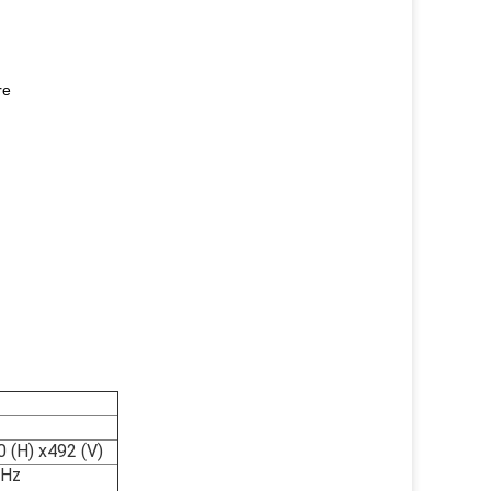
re
0 (H) x492 (V)
kHz