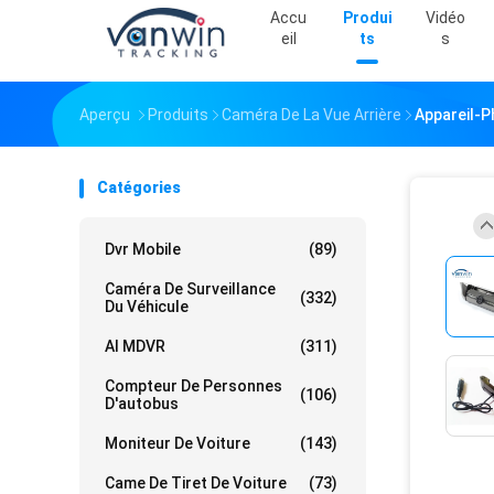
Accu
Produi
Vidéo
Eil
Ts
S
Aperçu
Produits
Caméra De La Vue Arrière
Appareil-P
Catégories
Dvr Mobile
(89)
Caméra De Surveillance
(332)
Du Véhicule
AI MDVR
(311)
Compteur De Personnes
(106)
D'autobus
Moniteur De Voiture
(143)
Came De Tiret De Voiture
(73)