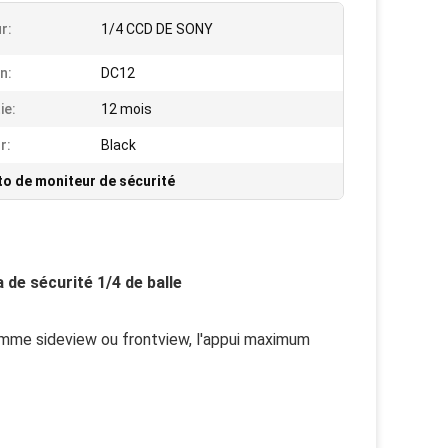
r:
1/4 CCD DE SONY
n:
DC12
ie:
12 mois
r:
Black
to de moniteur de sécurité
de sécurité 1/4 de balle
omme sideview ou frontview, l'appui maximum