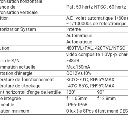
onisation horizontale
ence de
Pal : 50 hertz NTSC : 60 hertz
onisation verticale
ition
A.E : volet automatique 1/60s 
~1/100000s de l'électronique
ronization.System
Interne
Automatique
Automatique
ution
480TVL/PAL, 420TVL/NTSC
o
vidéo composite 1.0Vp-p. char
rt de S/N
≥48dB
mmation actuelle
Max.150mA
tation d'énergie
DC12V±10%
rature de fonctionnement
-30℃-70℃, RH95%MAX
rature de stockage
-40℃-85℃, RH95%MAX
t horizontal d'ange de lentille
120°
90°
le intégrée
f : 1.65mm
f : 2.8mm
rméable
IP66-IP68
ination minimum
0 lux (le 8Pcs étant mené DE