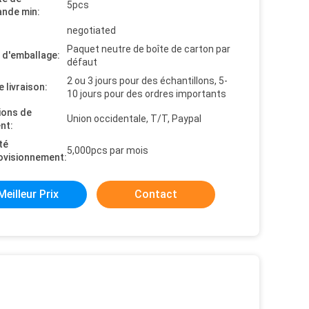
5pcs
nde min:
negotiated
Paquet neutre de boîte de carton par
s d'emballage:
défaut
2 ou 3 jours pour des échantillons, 5-
e livraison:
10 jours pour des ordres importants
ions de
Union occidentale, T/T, Paypal
nt:
té
5,000pcs par mois
ovisionnement:
Meilleur Prix
Contact