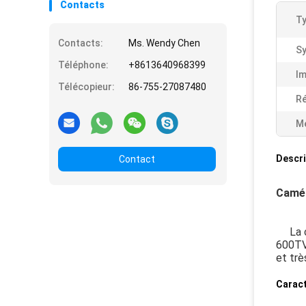
Contacts
Ty
Contacts:
Ms. Wendy Chen
Sy
Téléphone:
+8613640968399
Im
Télécopieur:
86-755-27087480
Ré
Me
Descri
Contact
Camér
La cam
600T
et trè
Caract