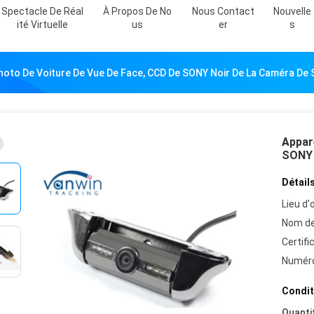
Spectacle De Réal
À Propos De No
Nous Contact
Nouvelle
Ité Virtuelle
Us
Er
S
hoto De Voiture De Vue De Face, CCD De SONY Noir De La Caméra De S
Appare
SONY n
Détails
Lieu d'o
Nom de
Certifi
Numéro
Condit
Quanti