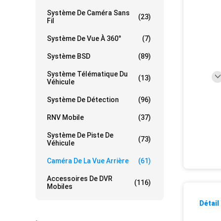
Système De Caméra Sans
(23)
Fil
Système De Vue À 360°
(7)
Système BSD
(89)
Système Télématique Du
(13)
Véhicule
Système De Détection
(96)
RNV Mobile
(37)
Système De Piste De
(73)
Véhicule
Caméra De La Vue Arrière
(61)
Accessoires De DVR
(116)
Mobiles
Détail