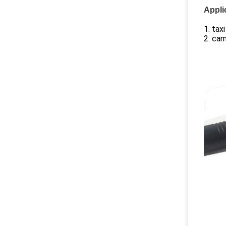
Appli
1. tax
2. ca