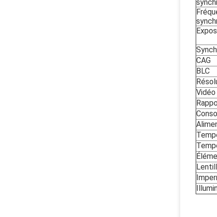
synchr
Fréqu
synchr
Expos
Synch
CAG
BLC
Résol
Vidé
Rappo
Conso
Alimen
Tempé
Tempé
Élémen
Lentil
Impe
Illum